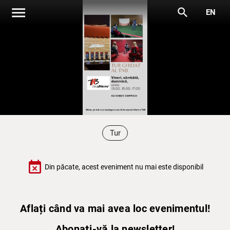
menu
search
EN
Tur
event_busy
Din păcate, acest eveniment nu mai este disponibil
Aflați când va mai avea loc evenimentul!
Abonați-vă la newsletter!