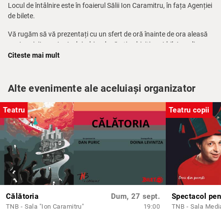
Locul de întâlnire este în foaierul Sălii Ion Caramitru, în fața Agenției
de bilete.
Vă rugăm să vă prezentați cu un sfert de oră înainte de ora aleasă
pentru vizitarea teatrului, chiar dacă ați achiziționat bilete online.
Citeste mai mult
Pentru mai multe informații, telefon: 021 314.71.71 – Agenția de
bilete a TNB.
Alte evenimente ale aceluiași organizator
Pe baza unei solicitări telefonice prealabile între orele 10.00 – 14.00
la nr. 0744 633 188 (dl. Ionuț Corpaci) poate fi programat un tur
Teatru
Teatru copii
ghidat în limba engleză.
Călătoria
Dum, 27 sept.
Spectacol pen
TNB - Sala "Ion Caramitru"
19:00
TNB - Sala Medi