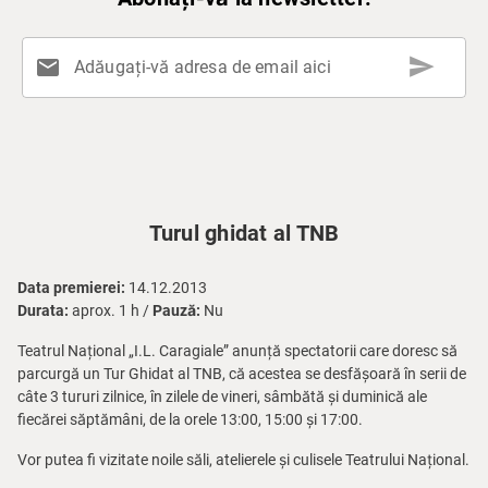
send
mail
Adăugați-vă adresa de email aici
Turul ghidat al TNB
Data premierei:
14.12.2013
Durata:
aprox. 1 h /
Pauză:
Nu
Teatrul Național „I.L. Caragiale” anunță spectatorii care doresc să
parcurgă un Tur Ghidat al TNB, că acestea se desfășoară în serii de
câte 3 tururi zilnice, în zilele de vineri, sâmbătă și duminică ale
fiecărei săptămâni, de la orele 13:00, 15:00 și 17:00.
Vor putea fi vizitate noile săli, atelierele și culisele Teatrului Național.