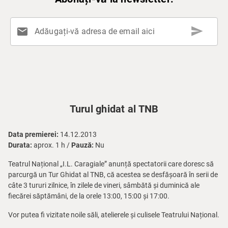
send
mail
Adăugați-vă adresa de email aici
Turul ghidat al TNB
Data premierei:
14.12.2013
Durata:
aprox. 1 h /
Pauză:
Nu
Teatrul Național „I.L. Caragiale” anunță spectatorii care doresc să
parcurgă un Tur Ghidat al TNB, că acestea se desfășoară în serii de
câte 3 tururi zilnice, în zilele de vineri, sâmbătă și duminică ale
fiecărei săptămâni, de la orele 13:00, 15:00 și 17:00.
Vor putea fi vizitate noile săli, atelierele și culisele Teatrului Național.