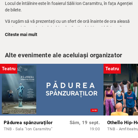
Locul de întâlnire este în foaierul Sălii Ion Caramitru, în fața Agenției
de bilete.
Vă rugăm să vă prezentați cu un sfert de oră înainte de ora aleasă
pentru vizitarea teatrului, chiar dacă ați achiziționat bilete online.
Citeste mai mult
Pentru mai multe informații, telefon: 021 314.71.71 – Agenția de
bilete a TNB.
Alte evenimente ale aceluiași organizator
Pe baza unei solicitări telefonice prealabile între orele 10.00 – 14.00
la nr. 0744 633 188 (dl. Ionuț Corpaci) poate fi programat un tur
Teatru
Teatru
ghidat în limba engleză.
Pădurea spânzuraţilor
Sâm, 19 sept.
Othello Hip-H
TNB - Sala "Ion Caramitru"
19:00
TNB - Amfiteatr