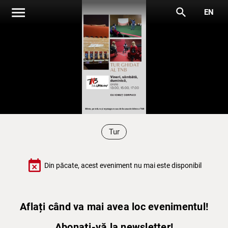
menu
search
EN
Tur
event_busy
Din păcate, acest eveniment nu mai este disponibil
Aflați când va mai avea loc evenimentul!
Abonați-vă la newsletter!