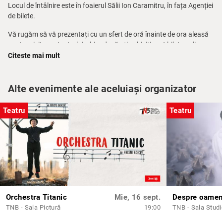
Locul de întâlnire este în foaierul Sălii Ion Caramitru, în fața Agenției
de bilete.
Vă rugăm să vă prezentați cu un sfert de oră înainte de ora aleasă
pentru vizitarea teatrului, chiar dacă ați achiziționat bilete online.
Citeste mai mult
Pentru mai multe informații, telefon: 021 314.71.71 – Agenția de
bilete a TNB.
Alte evenimente ale aceluiași organizator
Pe baza unei solicitări telefonice prealabile între orele 10.00 – 14.00
la nr. 0744 633 188 (dl. Ionuț Corpaci) poate fi programat un tur
Teatru
Teatru
ghidat în limba engleză.
Orchestra Titanic
Mie, 16 sept.
TNB - Sala Pictură
19:00
TNB - Sala Stud