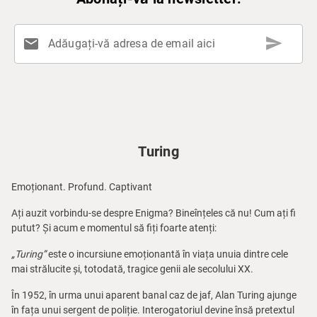
send
mail
Adăugați-vă adresa de email aici
Turing
Emoționant. Profund. Captivant
Ați auzit vorbindu-se despre Enigma? Bineînțeles că nu! Cum ați fi
putut? Și acum e momentul să fiți foarte atenți:
„Turing”
este o incursiune emoționantă în viața unuia dintre cele
mai strălucite și, totodată, tragice genii ale secolului XX.
În 1952, în urma unui aparent banal caz de jaf, Alan Turing ajunge
în fața unui sergent de poliție. Interogatoriul devine însă pretextul