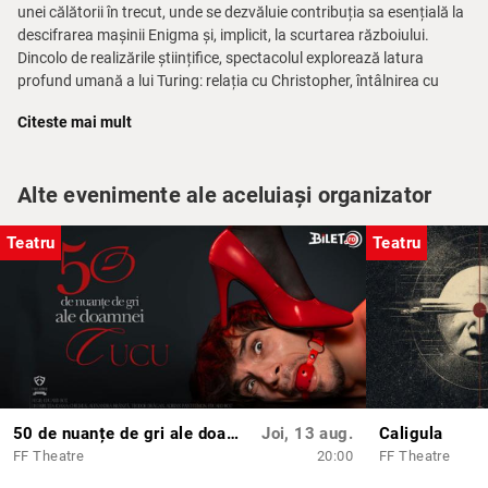
unei călătorii în trecut, unde se dezvăluie contribuția sa esențială la
descifrarea mașinii Enigma și, implicit, la scurtarea războiului.
Dincolo de realizările științifice, spectacolul explorează latura
profund umană a lui Turing: relația cu Christopher, întâlnirea cu
Arnold Murray și lupta interioară dintre logică și emoție.
Citeste mai mult
Între rigoare și imaginație, între corp și minte, spectacolul
urmărește traseul unei conștiințe care încearcă să înțeleagă totul —
lumea, oamenii, iubirea — și sfârșește prin a se confrunta cu
Alte evenimente ale aceluiași organizator
propriile limite.
Teatru
Teatru
Un spectacol despre geniu, iubire, singurătate și curajul de a fi
diferit.
Regia:
Iulia Neacșu
Distribuția:
Andrei Dinescu, Cezar Dincă, Teo Drăgan, Paul Dorobăț
Durata:
1h30
Text:
La Machine de Turing
de Benoît Solès
Restricție de vârstă:
Nerecomandat tinerilor sub 14 ani!
50 de nuanțe de gri ale doamnei Cucu
Joi, 13 aug.
Caligula
FF Theatre
20:00
FF Theatre