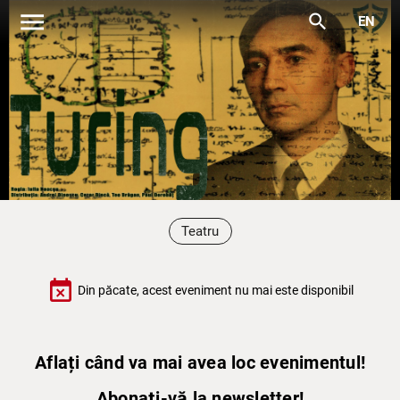
menu
search
EN
Teatru
event_busy
Din păcate, acest eveniment nu mai este disponibil
Aflați când va mai avea loc evenimentul!
Abonați-vă la newsletter!