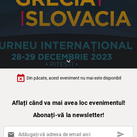
keyboard_arrow_down
event_busy
Din păcate, acest eveniment nu mai este disponibil
Aflați când va mai avea loc evenimentul!
Abonați-vă la newsletter!
send
mail
Adăugați-vă adresa de email aici