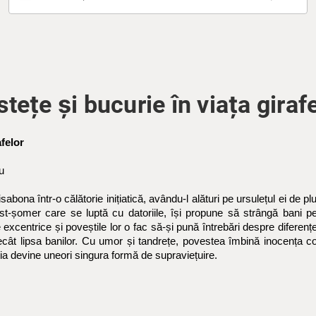
stețe și bucurie în viața giraf
afelor
u
isabona într-o călătorie inițiatică, avându-l alături pe ursulețul ei d
t-șomer care se luptă cu datoriile, își propune să strângă bani 
excentrice și poveștile lor o fac să-și pună întrebări despre diferențele
t lipsa banilor. Cu umor și tandrețe, povestea îmbină inocența copilă
ția devine uneori singura formă de supraviețuire.