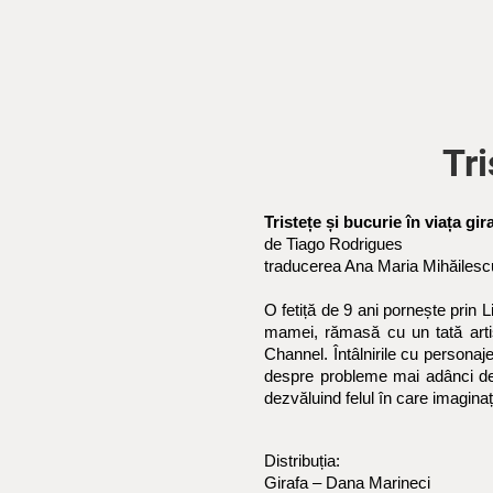
Tri
Tristețe și bucurie în viața gir
de Tiago Rodrigues
traducerea Ana Maria Mihăilesc
O fetiță de 9 ani pornește prin L
mamei, rămasă cu un tată artis
Channel. Întâlnirile cu personaje 
despre probleme mai adânci decâ
dezvăluind felul în care imagina
Distribuția:
Girafa – Dana Marineci