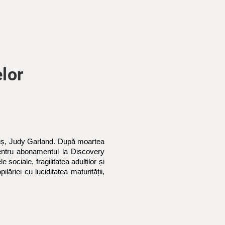
elor
e pluș, Judy Garland. După moartea
pentru abonamentul la Discovery
 sociale, fragilitatea adulților și
riei cu luciditatea maturității,