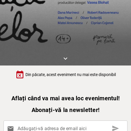
keyboard_arrow_down
event_busy
Din păcate, acest eveniment nu mai este disponibil
Aflați când va mai avea loc evenimentul!
Abonați-vă la newsletter!
send
mail
Adăugați-vă adresa de email aici