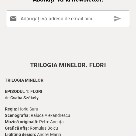
send
mail
Adăugați-vă adresa de email aici
TRILOGIA MINELOR. FLORI
TRILOGIA MINELOR
EPISODUL 1: FLORI
de
Csaba Székely
Regia:
Horia Suru
Scenografia:
Raluca Alexandrescu
Muzică originală:
Petre Ancuța
Grafică afiș:
Romulus Boicu
Lighting design:
Andrei Marin