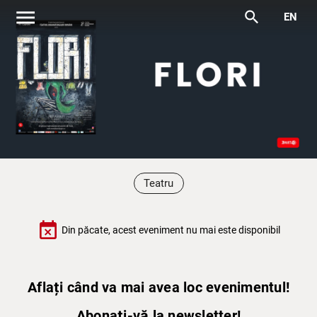
menu
search
EN
Teatru
event_busy
Din păcate, acest eveniment nu mai este disponibil
Aflați când va mai avea loc evenimentul!
Abonați-vă la newsletter!