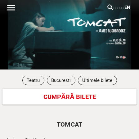
menu
search
EN
Teatru
Bucuresti
Ultimele bilete
CUMPĂRĂ BILETE
TOMCAT