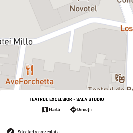
TEATRUL EXCELSIOR - SALA STUDIO
map
directions
Hartă
Direcții
Selectați reprezentația
edit