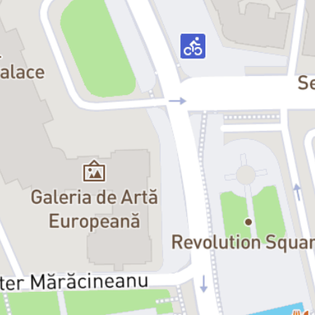
Distribuția:
Tom – Mihai Mitrea
Charlie – Mircea Alexandru Băluță
Rachel – Dana Marineci
Caroline – Annemary Ziegler
Jess – Erika Condruț / Amalia Hesson