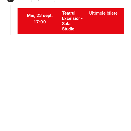
Teatrul
Ultimele bilete
Mie, 23 sept.
Excelsior -
17:00
Sala
Studio
Teatrul
Ultimele bilete
Mie, 23 sept.
Excelsior -
20:00
Sala
Studio
Selectați locurile
event_seat
Alte evenimente ale aceluiași organizator
Teatru
Teatru