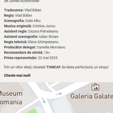
de James Rushbrooke
Traducerea:
Vlad Bălan
Regia:
Vlad Bălan
Scenografia:
Gabi Albu
Muzica originală:
Cristina Juncu
Asistent regie:
Cezara Petredeanu
Asistent scenografie:
Iulian Stoian
Regia tehnică:
Elena Ghimpețeanu
Producător delegat:
Camelia Moroianu
Recomandare de vârstă:
14+
Prima reprezentație:
22 mai 2025
Într-un viitor ideal, obsedat
TOMCAT
de ideea perfecțiunii, un singur
defect genetic este suficient pentru a te transforma într-o
Citeste mai mult
amenințare. Jess, o fată de 12 ani extrem de curioasă și inteligentă,
devine un pericol prin neurodivergența ei. Aflată sub observația lui
Charlie, un om de știință antrenat în detectarea pericolului, Jess
trebuie să afle ce îi amenință existența. Pe măsură ce liniile dintre
protecție și control se estompează, o întrebare devine din ce în ce
mai puternică: ce se întâmplă dacă adevărata problemă nu este
fata, ci sistemul creat pentru a o opri?