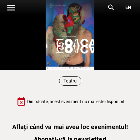
menu
search
EN
Teatru
event_busy
Din păcate, acest eveniment nu mai este disponibil
Aflați când va mai avea loc evenimentul!
Abonați-vă la newsletter!