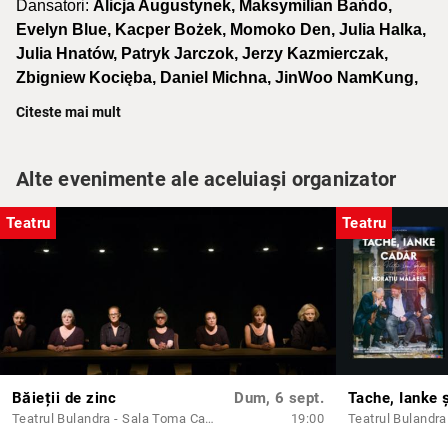
Dansatori:
Alicja Augustynek, Maksymilian Bańdo,
Evelyn Blue, Kacper Bożek, Momoko Den, Julia Halka,
Julia Hnatów, Patryk Jarczok, Jerzy Kazmierczak,
Zbigniew Kocięba, Daniel Michna, JinWoo NamKung,
Sandra Szatan, Emily Wong-Adryanczyk
Citeste mai mult
Capitolul Mădălinei
Coregrafia:
Mădălina Dan
Alte evenimente ale aceluiași organizator
Asistent spectacol:
Patryk Jarczok
Suport dramaturgic:
Mihaela Michailov
Teatru
Teatru
Muzică și colaj video:
Matze (Cristi Stanciu)
Dansatori:
Maksymilian Bańdo, Evelyn Blue, Mateusz
Bossy, Julia Hnatów, Patryk Jarczok, Mateusz
Krzysiak, Dominik Kupka, Aleksandra Kuś, Daniel
Michna
Capitolul lui Ştefan
Băieții de zinc
Dum, 6 sept.
Tache, Ianke 
Coregrafia:
Ştefan Lupu și dansatorii din capitolul lui
Teatrul Bulandra - Sala Toma Caragiu
19:00
Teatrul Bulandra 
Ştefan