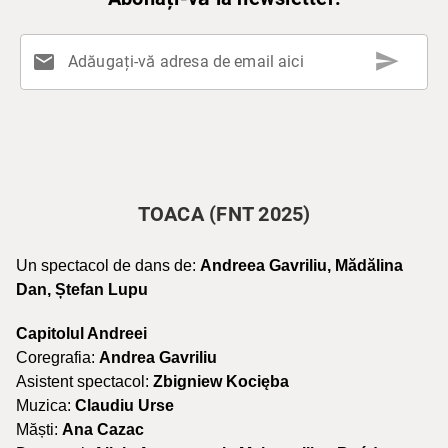
send
mail
Adăugați-vă adresa de email aici
TOACA (FNT 2025)
Un spectacol de dans de:
Andreea Gavriliu, Mădălina
Dan, Ștefan Lupu
Capitolul Andreei
Coregrafia:
Andrea Gavriliu
Asistent spectacol:
Zbigniew Kocięba
Muzica:
Claudiu Urse
Măști:
Ana Cazac