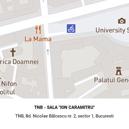
TNB - SALA "ION CARAMITRU"
TNB, Bd. Nicolae Bălcescu nr. 2, sector 1, Bucuresti
map
directions
Hartă
Direcții