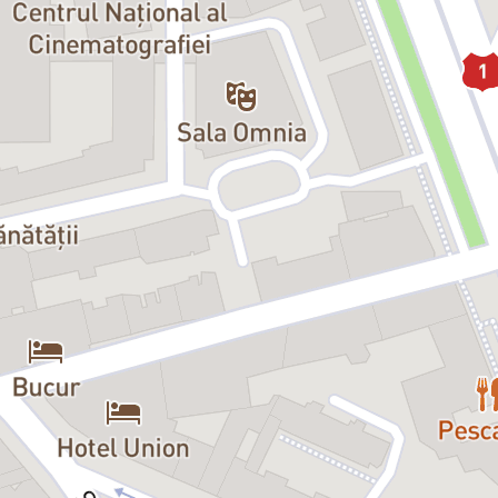
anu
a