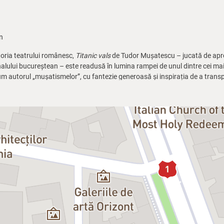
n
oria teatrului românesc,
Titanic vals
de Tudor Mușatescu – jucată de apro
ului bucureștean – este readusă în lumina rampei de unul dintre cei mai i
um autorul „mușatismelor”, cu fantezie generoasă și inspirația de a trans
n situații pline de savoare, Dan Tudor reușește o montare din care nu lipsesc 
distribuție admirabilă – în frunte cu îndrăgitul
Dan Puric
, care revine (du
e virtuozitate interpretativă. În rolul modestului funcționar prins mereu înt
vestei, Puric creează un personaj autentic de un farmec aparte, țesut din 
 și supunerea, blajinul Spirache coace în gând farsa pe care le-o joacă celo
s, în care să regăsiți atmosfera anilor interbelici pe acordurile muzicii de f
olitică (nicicând schimbată!),
Titanic vals
este și azi — la 90 de ani de la 
ăci pe scena TNB se întorc, în plină formă a creativității lor, formidabilii a