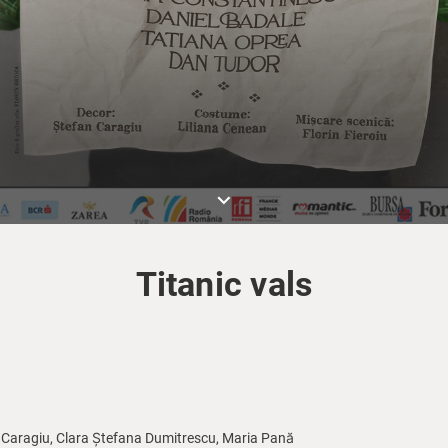
keyboard_arrow_down
Titanic vals
Caragiu, Clara Ștefana Dumitrescu, Maria Pană