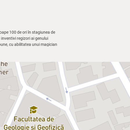
ape 100 de ori în stagiunea de
nventivi regizori ai genului
pune, cu abilitatea unui magician
satira blândă și umorul de calitate.
pă o lungă așteptare a publicului)
re pretențiile din ce în ce mai
umor și tristețe, exuberanță și
r din familie, căci e deținătorul a
lașnetă, intrigile din intimitatea
premieră — alegerea potrivită
rtiști
Dan Puric și Dan Tudor
.