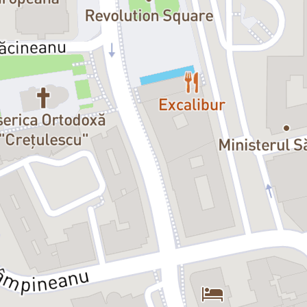
Dacia:
Amalia Ciolan
Chiriachița:
Raluca Petra
Sarmisegetuza:
Alexandra Sălce
Gena:
Irina Cojar
Traian:
Lari Giorgescu
Decebal:
Ionuț Toader
Petre Dinu:
Axel Moustache
Gigi:
Mihai Munteniţă
Nercea:
Armand Calotă
Procopiu:
Dragoş Ionescu
Doica:
Afrodita Androne
Leana:
Oana Constantinescu
Fotograful:
Daniel Badale
Flașnetarul, Vecinul:
Dan Tudor
Femeia cu covorul:
Tatiana Opre