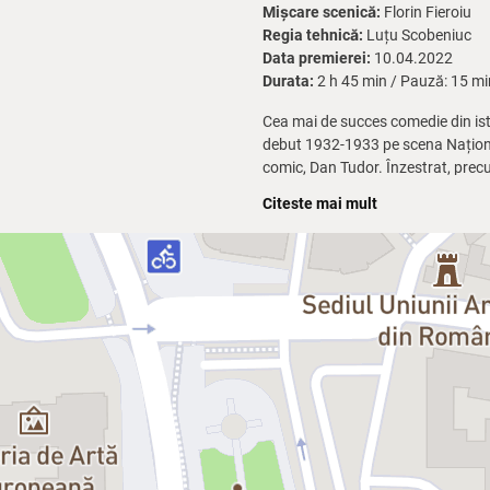
Mișcare scenică:
Florin Fieroiu
Regia tehnică:
Luțu Scobeniuc
Data premierei:
10.04.2022
Durata:
2 h 45 min / Pauză: 15 mi
Cea mai de succes comedie din ist
debut 1932-1933 pe scena Național
comic, Dan Tudor. Înzestrat, prec
al hazului, spiritele de zi cu zi î
Citeste mai mult
Dar succesul e garantat doar cu o 
cu un veritabil recital actoricesc d
simandicoase ale soacrei și ale ne
duioșie. Mimând pe rând naivitatea
două secrete capitale…
Dacă vă e dor de o comedie cu dichi
căminului conjugal sau din viața p
pentru o seară de teatru perfectă, c
Distribuție:
Spirache:
Dan Puric