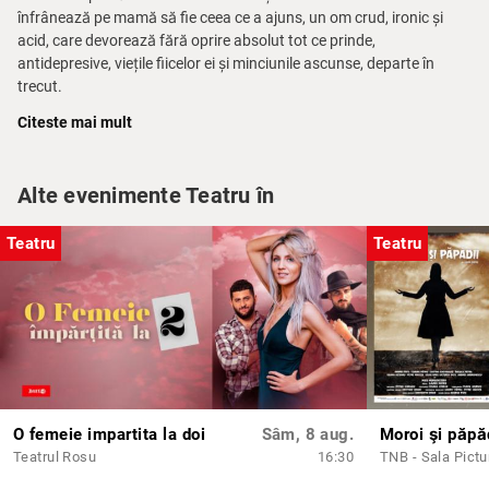
înfrânează pe mamă să fie ceea ce a ajuns, un om crud, ironic și
acid, care devorează fără oprire absolut tot ce prinde,
antidepresive, viețile fiicelor ei și minciunile ascunse, departe în
trecut.
Citeste mai mult
Ținutul din miezul verii
(
August: Osage County
) a avut premiera pe
Broadway la Teatrul Imperial pe 4 decembrie 2007, iar
piesa care
stă la baza spectacolului a fost distinsă, în 2008, cu Premiul
Alte evenimente Teatru în
Pulitzer pentru dramaturgie.
Distribuție:
Violet - Rodica Negrea
Teatru
Teatru
Barbara - Andreea Grămoșteanu
Ivy - Valentina Popa
Karen - Diana Cavallioti / Mădălina Ciotea
Mattie - Dana Dembinski-Medeleanu
Jean - Silvana Mihai
Bill - Mihai Călin / Virgil Aioanei
Charles - Claudiu Istodor
Charles Jr. - Ionuț Vișan
O femeie impartita la doi
Sâm, 8 aug.
Moroi şi păpă
Steve - Cuzin Toma
Teatrul Rosu
16:30
TNB - Sala Pictu
Șeriful - Cezar Grumăzescu
Johna - Viorica Mureșanu