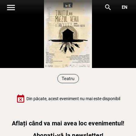
menu
search
EN
Teatru
event_busy
Din păcate, acest eveniment nu mai este disponibil
Aflați când va mai avea loc evenimentul!
Abonați-vă la newsletter!