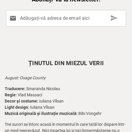
send
mail
Adăugați-vă adresa de email aici
ȚINUTUL DIN MIEZUL VERII
August: Osage County
Traducere:
Smaranda Nicolau
Regie:
Vlad Massaci
Decor și costume:
Iuliana Vîlsan
Light design:
Iuliana Vîlsan
Muzică originală și ilustrație muzicală:
Bibi Vongehr
Trei surori se întorc acasă în momentul în care tatăl lor dispare într-
un mod neprevăzut. Nici moartea lui și nici înmormântarea nu o