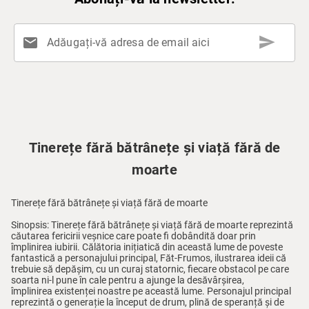
send
mail
Adăugați-vă adresa de email aici
Tinerețe fără bătrânețe și viață fără de
moarte
Tinerețe fără bătrânețe și viață fără de moarte
Sinopsis:
Tinerețe fără bătrânețe și viață fără de moarte
reprezintă
căutarea fericirii veșnice care poate fi dobândită doar prin
împlinirea iubirii. Călătoria inițiatică din această lume de poveste
fantastică a personajului principal, Făt-Frumos, ilustrarea ideii că
trebuie să depășim, cu un curaj statornic, fiecare obstacol pe care
soarta ni-l pune în cale pentru a ajunge la desăvârșirea,
împlinirea existenței noastre pe această lume. Personajul principal
reprezintă o generație la început de drum, plină de speranță și de