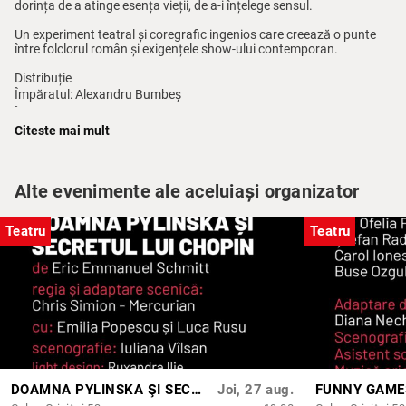
dorința de a atinge esența vieții, de a-i înțelege sensul.
Un experiment teatral și coregrafic ingenios care creează o punte
între folclorul român și exigențele show-ului contemporan.
Distribuție
Împăratul: Alexandru Bumbeș
Împărăteasa: Maria Maftei/ Andrada Oltean
Citeste mai mult
Vraciul: Eva Frățilă
Calul: Ada Bicflavi & Isabela Haiduc
Făt-frumos: David Cristian
Alte evenimente ale aceluiași organizator
Gheonoaia: Mihai Mocanu
Scorpia: Alberta Dima, Ana Ștefan
Zânele: Ana Ștefan, Fabian Toderică, Isabela Haiduc/ Ada Bicfalvi
Teatru
Teatru
Zâna mică: Isabela Haiduc | Ada Bicfalvi
Iepuri: Ana Ştefan, Fabian Toderică, Isabela Haiduc/ Ada Bicflavi,
Ania Petrean, Ștefan Chelimîndră
Babeta: Ania Petrean
Moartea: Eva Frățilă
Bufonul: Ștefan Chelimîndră
Povestitorul: Fabian Toderică
DOAMNA PYLINSKA ŞI SECRETUL LUI CHOPIN
Joi, 27 aug.
FUNNY GAME