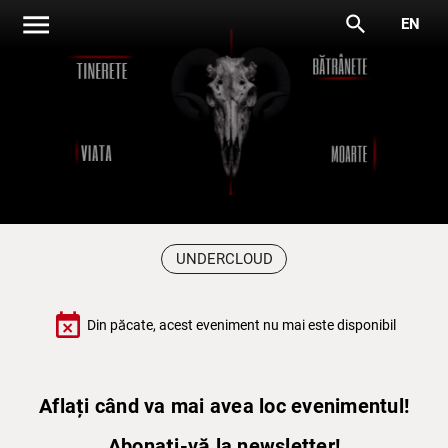
menu
search
EN
UNDERCLOUD
event_busy
Din păcate, acest eveniment nu mai este disponibil
Aflați când va mai avea loc evenimentul!
Abonați-vă la newsletter!