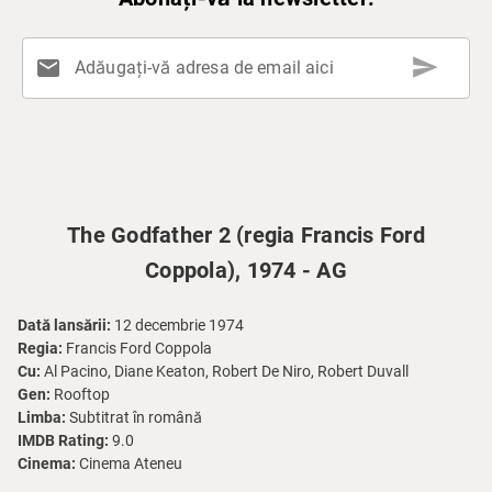
send
mail
Adăugați-vă adresa de email aici
The Godfather 2 (regia Francis Ford
Coppola), 1974 - AG
Dată lansării:
12 decembrie 1974
Regia:
Francis Ford Coppola
Cu:
Al Pacino, Diane Keaton, Robert De Niro, Robert Duvall
Gen:
Rooftop
Limba:
Subtitrat în română
IMDB Rating:
9.0
Cinema:
Cinema Ateneu