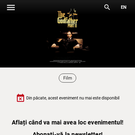
menu
search
EN
Film
event_busy
Din păcate, acest eveniment nu mai este disponibil
Aflați când va mai avea loc evenimentul!
Abonați-vă la newsletter!