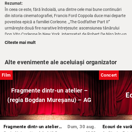
Rezumat:
În ceea ce este, fără îndoială, una dintre cele mai bune continuări
din istoria cinematografiei, Francis Ford Coppola duce mai departe
povestea epică a familiei Corleone. „The Godfather Part II”
urmărește două fire narative întrețesute: ascensiunea tânărului
Don Vito Corleone în New York, interpretat de Robert De Niro într-un
rol distins cu Oscar, și consolidarea puterii lui Michael Corleone (Al
Citeste mai mult
Pacino), noul cap al familiei.
Reunind o parte importantă din distribuția originalului și lucrând din
Alte evenimente ale aceluiași organizator
nou alături de scriitorul Mario Puzo, Coppola oferă un film cu o
magnitudine și profunzime remarcabile. Producția a fost
Film
Concert
nominalizată la 11 Premii Oscar și a câștigat 6, inclusiv pentru „Cel
mai bun film” al anului 1974.
Fragmente dintr-un atelier –
E
(regia Bogdan Mureșanu) – AG
Fragmente dintr-un atelier – (regia Bogdan Mureșanu) – AG
Dum, 30 aug.
Ecouri de var