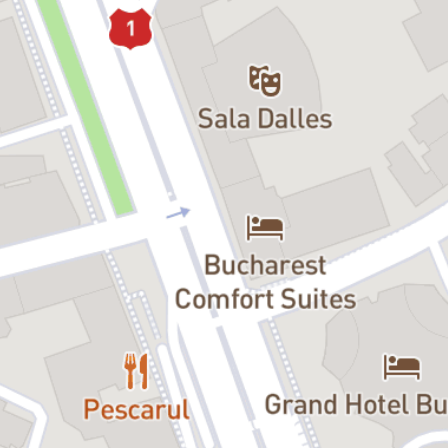
În lumea magică a teatrului și a copilăriei, totul este posibil. Poți să
lupți cu forțele rele, ținând în mână un balon pe post de sabie, și să
le învingi, pentru că la
Teatrul Național pentru Copii
Binele triumfă
întotdeauna prin luptă dreaptă
.
Fiind un spectacol interactiv, copiii trebuie să știe că există câte un
rol pentru fiecare dintre ei și, pe măsură ce povestea evoluează,
apare și șansa de a fi învingător.
De-a lungul stagiunii, toți copiii
vor urca pe scenă și vor deveni Eroi în nemuritoarele basme ale
românilor.
Distribuție:
Magicianul:
Marian Râlea, Bogdan Dumitrescu
Clovnul:
Florin Pârvu
Eroi de poveste:
Copiii din public