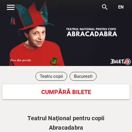
menu
search
EN
Teatru copii
Bucuresti
CUMPĂRĂ BILETE
Teatrul Naţional pentru copii
Abracadabra