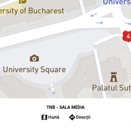
TNB - SALA MEDIA
map
directions
Hartă
Direcții