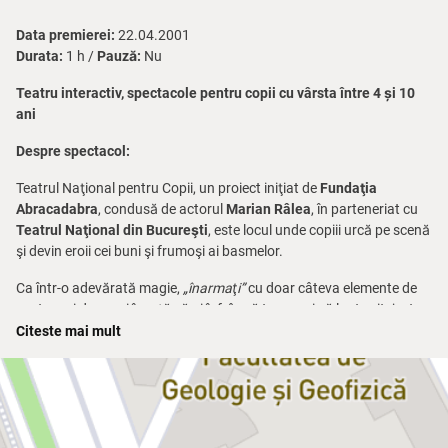
Data premierei:
22.04.2001
Durata:
1 h /
Pauză:
Nu
Teatru interactiv, spectacole pentru copii cu vârsta între 4 și 10
ani
Despre spectacol:
Teatrul Naţional pentru Copii, un proiect iniţiat de
Fundaţia
Abracadabra
, condusă de actorul
Marian Râlea
, în parteneriat cu
Teatrul Naţional din Bucureşti
, este locul unde copiii urcă pe scenă
şi devin eroii cei buni şi frumoşi ai basmelor.
Ca într-o adevărată magie,
„înarmaţi”
cu doar câteva elemente de
costum şi decor, ei învaţă să-şi înfrângă teama şi să lupte vitejeşte
cu duhurile rele, cu forţele întunecate din poveştile românilor, de ieri
Citeste mai mult
şi de azi.
Înarmaţi cu multă fantezie şi poftă de joc, dar şi cu o recuzită
neaşteptată, micuţii actori au șansa ca, la capătul premierei, să
concureze pentru un rol special:
Erou de Poveste
.