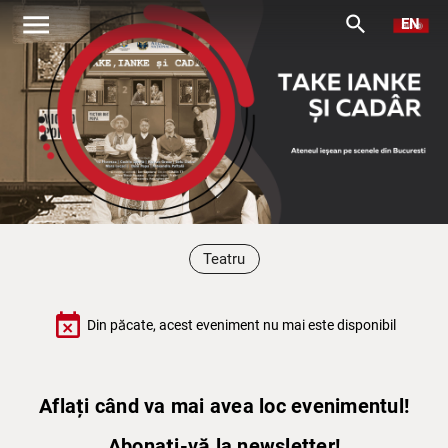
menu
search
EN
Teatru
event_busy
Din păcate, acest eveniment nu mai este disponibil
Aflați când va mai avea loc evenimentul!
Abonați-vă la newsletter!