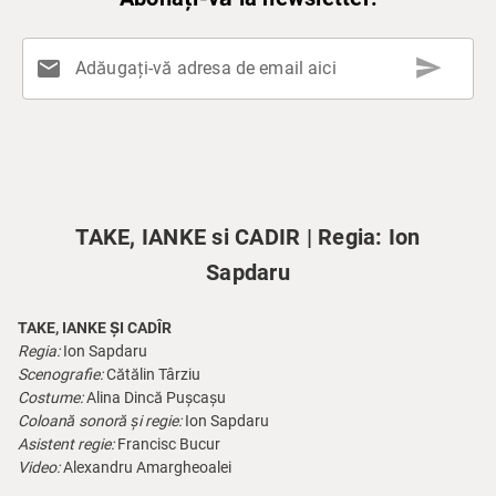
send
mail
Adăugați-vă adresa de email aici
TAKE, IANKE si CADIR | Regia: Ion
Sapdaru
TAKE, IANKE ȘI CADÎR
Regia:
Ion Sapdaru
Scenografie:
Cătălin Târziu
Costume:
Alina Dincă Pușcașu
Coloană sonoră și regie:
Ion Sapdaru
Asistent regie:
Francisc Bucur
Video:
Alexandru Amargheoalei