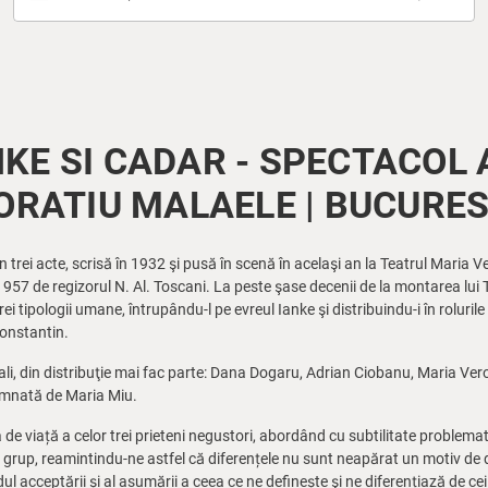
NKE SI CADAR - SPECTACOL
ORATIU MALAELE | BUCURES
 trei acte, scrisă în 1932 şi pusă în scenă în acelaşi an la Teatrul Maria
957 de regizorul N. Al. Toscani. La peste şase decenii de la montarea lui
ei tipologii umane, întrupându-l pe evreul Ianke şi distribuindu-i în roluril
onstantin.
cipali, din distribuţie mai fac parte: Dana Dogaru, Adrian Ciobanu, Maria Ve
emnată de Maria Miu.
e viață a celor trei prieteni negustori, abordând cu subtilitate problematica
de grup, reamintindu-ne astfel că diferențele nu sunt neapărat un motiv de 
l acceptării și al asumării a ceea ce ne definește şi ne diferențiază de ceil