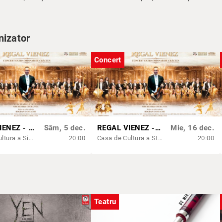
nizator
Concert
REGAL VIENEZ - CONCERT EXTRAORDINAR DE CRACIUN | ORADEA
Sâm, 5 dec.
REGAL VIENEZ - CONCERT EXTRAORDINAR DE CRACIUN | CLUJ-NAPOCA
Mie, 16 dec.
Casa de Cultura a Sindicatelor Oradea
20:00
Casa de Cultura a Studentilor Dumitru Farcas
20:00
Teatru