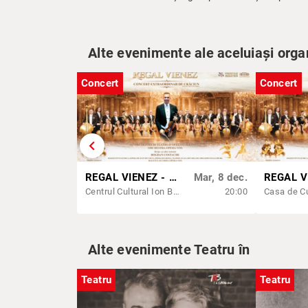
Alte evenimente ale aceluiași orga
Concert
Concert
chevron_left
REGAL VIENEZ - CONCERT EXTRAORDINAR DE CRACIUN | SIBIU
Mar, 8 dec.
Centrul Cultural Ion Besoiu (Casa de Cultura a Sindicatelor) Sibiu
20:00
Alte evenimente Teatru în
Teatru
Teatru