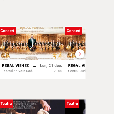
Concert
Concert
chevron_right
REGAL VIENEZ - CONCERT EXTRAORDINAR DE CRACIUN | BACAU
Lun, 21 dec.
REGAL VIENEZ - CONCERT EXTRAORDINAR DE CRACIUN | CALARASI
Dum,
Teatrul de Vara Radu Beligan
20:00
Centrul Județean de Cultură și Creație Călărași - Sala "Barbu Știrbei"
Teatru
Teatru