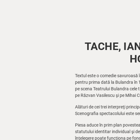
TACHE, IA
H
Textul este o comedie savuroasă în
pentru prima dată la Bulandra în 1
pe scena Teatrului Bulandra cele tr
pe Răzvan Vasilescu şi pe Mihai C
Alături de cei trei interpreţi prin
Scenografia spectacolului este s
Piesa aduce în prim plan povestea d
statutului identitar individual şi 
înţelegere poate funcţiona pe fondu