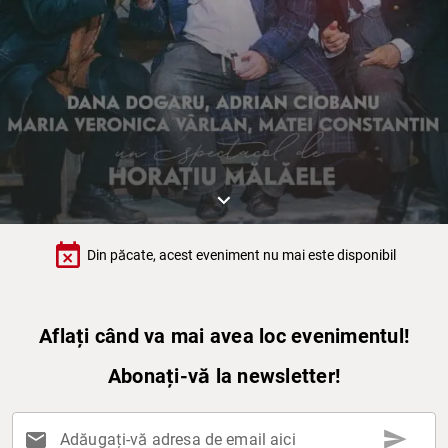
keyboard_arrow_down
event_busy
Din păcate, acest eveniment nu mai este disponibil
Aflați când va mai avea loc evenimentul!
Abonați-vă la newsletter!
send
mail
Adăugați-vă adresa de email aici