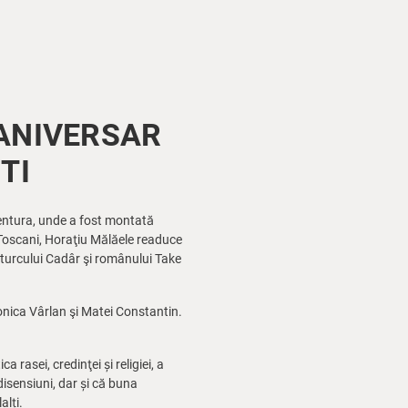
 ANIVERSAR
TI
 Ventura, unde a fost montată
 Toscani, Horaţiu Mălăele readuce
e turcului Cadâr şi românului Take
ronica Vârlan şi Matei Constantin.
 rasei, credinţei și religiei, a
disensiuni, dar și că buna
alți.