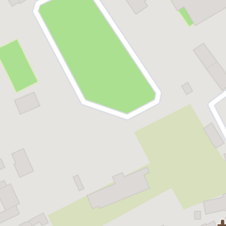
Cu participarea extraordinară a copiilor din
Corul UNISON
–
Pregătirea muzicală și artistică: dirijor –
George Dumitrașcu
,
manager general UNISON
Dirijor:
Mircea Holiartoc
Regia artistică:
Cezar Ghioca
Scenografia:
Liviu Bejenaru
Costume:
Rodica Garștea
Dirijor cor:
Dragoș Cohal
Coregrafia:
Alexandru Fotescu
Coordonator spectacol:
Anda Tabacaru
Asistent coregrafie și mișcare scenică:
Melania Condoiu
Regie scenă:
Cristina Roșu, Alina Nistor
Spectacolul durează 3 ore și 30 de minute și are o pauză.