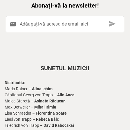
Abonați-vă la newsletter!
send
mail
Adăugați-vă adresa de email aici
SUNETUL MUZICII
Distribuția:
Maria Rainer –
Alina Ichim
Căpitanul Georg von Trapp –
Alin Anca
Maica Stareță –
Asineta Răducan
Max Detweiler –
Mihai Irimia
Elsa Schraeder –
Florentina Soare
Liesl von Trapp –
Rebeca Bâlc
Friedrich von Trapp –
David Rabocskai