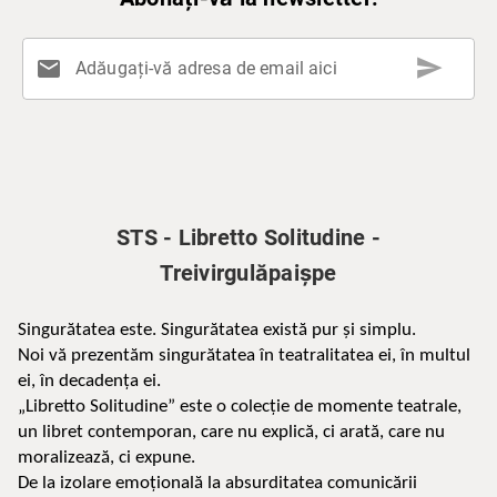
send
mail
Adăugați-vă adresa de email aici
STS - Libretto Solitudine -
Treivirgulăpaișpe
Singurătatea este. Singurătatea există pur și simplu.
Noi vă prezentăm singurătatea în teatralitatea ei, în multul 
ei, în decadența ei.
„Libretto Solitudine” este o colecție de momente teatrale, 
un libret contemporan, care nu explică, ci arată, care nu 
moralizează, ci expune.
De la izolare emoțională la absurditatea comunicării 