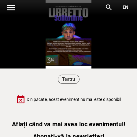
menu
search
EN
Teatru
event_busy
Din păcate, acest eveniment nu mai este disponibil
Aflați când va mai avea loc evenimentul!
Abonați-vă la newsletter!