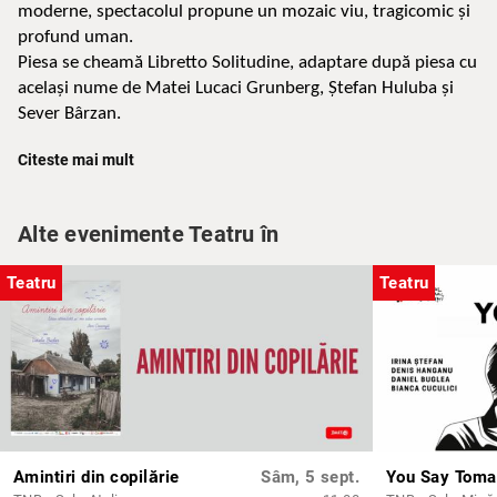
moderne, spectacolul propune un mozaic viu, tragicomic și 
profund uman.
Piesa se cheamă Libretto Solitudine, adaptare după piesa cu 
același nume de Matei Lucaci Grunberg, Ștefan Huluba și 
Sever Bârzan.
Citeste mai mult
TW:
-
suicid;
-limbaj licentios.
Alte evenimente Teatru în
Teatru
Distributie:
Teatru
Alexandrescu Ruxandra
Niculescu Sofia
Preda Dragoș
Răgălie-Jilinschi David
Apostu Miruna
Aurică Bianca
Lăcătuș Eric
Amintiri din copilărie
Sâm, 5 sept.
You Say Toma
Preda Alex