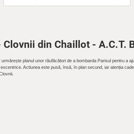
 Clovnii din Chaillot - A.C.T.
t” urmărește planul unor răufăcători de a bombarda Parisul pentru a aju
 excentrice. Actiunea este pusă, însă, în plan secund, iar atenția cade
Clovnii.