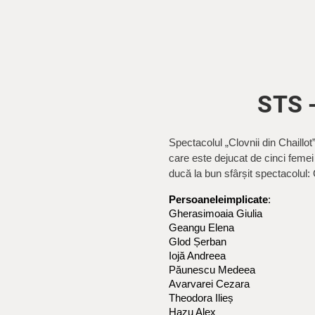
STS -
Spectacolul „Clovnii din Chaillo
care este dejucat de cinci femei
ducă la bun sfârșit spectacolul: 
Persoanele
implicate
:
Gherasimoaia Giulia
Geangu Elena
Glod Șerban
Iojă Andreea 
Păunescu Medeea 
Avarvarei Cezara
Theodora Ilieș
Hazu Alex