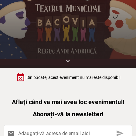
keyboard_arrow_down
event_busy
Din păcate, acest eveniment nu mai este disponibil
Aflați când va mai avea loc evenimentul!
Abonați-vă la newsletter!
send
mail
Adăugați-vă adresa de email aici