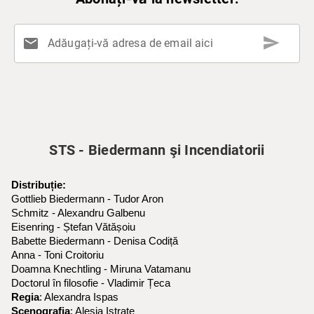
send
mail
Adăugați-vă adresa de email aici
STS - Biedermann şi Incendiatorii
Distribuție:
Gottlieb Biedermann - Tudor Aron
Schmitz - Alexandru Galbenu
Eisenring - Ștefan Vătășoiu
Babette Biedermann - Denisa Codiță
Anna - Toni Croitoriu
Doamna Knechtling - Miruna Vatamanu
Doctorul în filosofie - Vladimir Țeca
Regia
: Alexandra Ispas
Scenografia
: Alesia Istrate