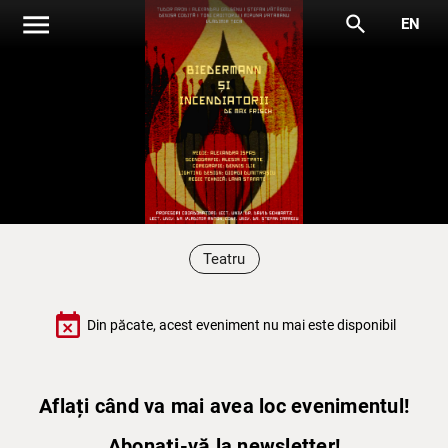
menu
search
EN
Teatru
event_busy
Din păcate, acest eveniment nu mai este disponibil
Aflați când va mai avea loc evenimentul!
Abonați-vă la newsletter!