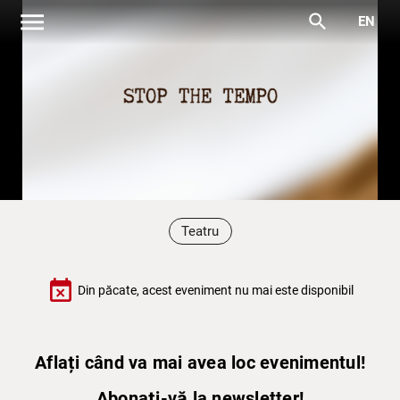
menu
search
EN
Teatru
event_busy
Din păcate, acest eveniment nu mai este disponibil
Aflați când va mai avea loc evenimentul!
Abonați-vă la newsletter!