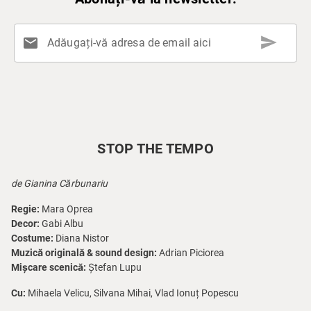
send
mail
Adăugați-vă adresa de email aici
STOP THE TEMPO
de Gianina Cărbunariu
Regie:
Mara Oprea
Decor:
Gabi Albu
Costume:
Diana Nistor
Muzică originală & sound design:
Adrian Piciorea
Mișcare scenică:
Ștefan Lupu
Cu:
Mihaela Velicu, Silvana Mihai, Vlad Ionuț Popescu