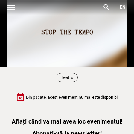
menu
search
EN
Teatru
event_busy
Din păcate, acest eveniment nu mai este disponibil
Aflați când va mai avea loc evenimentul!
Abonați-vă la newsletter!