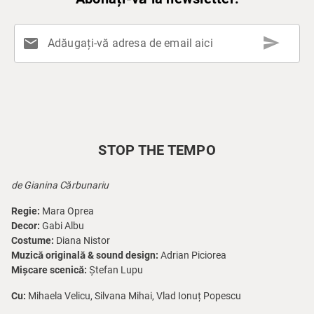
send
mail
Adăugați-vă adresa de email aici
STOP THE TEMPO
de Gianina Cărbunariu
Regie:
Mara Oprea
Decor:
Gabi Albu
Costume:
Diana Nistor
Muzică originală & sound design:
Adrian Piciorea
Mișcare scenică:
Ștefan Lupu
Cu:
Mihaela Velicu, Silvana Mihai, Vlad Ionuț Popescu