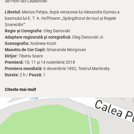
de Piotr Ilici Ceaikovski
Libretul:
Marius Petipa, după versiunea lui Alexandre Dumas a
basmului lui E. T. A. Hoffmann „Spărgătorul de nuci și Regele
Șoarecilor”
Regie și Coregrafie:
Oleg Danovski
Adaptare regizorală și coregrafică:
Oleg Danovski Jr.
Scenografia:
Andreea Koch
Maestru de Cor Copii:
Smaranda Morgovan
Dirijor:
Tiberiu Soare
Premieră:
10, 11 și 14 noiembrie 2018
Premiera mondială:
6 decembrie 1892, Teatrul Mariinsky
Durata:
2 h /
Pauză:
1
Cu participarea Ansamblului de Balet, Orchestrei și Corului de
Citeste mai mult
Copii ale Operei Naționale București.
*Instituția își rezervă dreptul de a aduce modificări în distribuțiile
spectacolelor în cazul în care situația le impune.