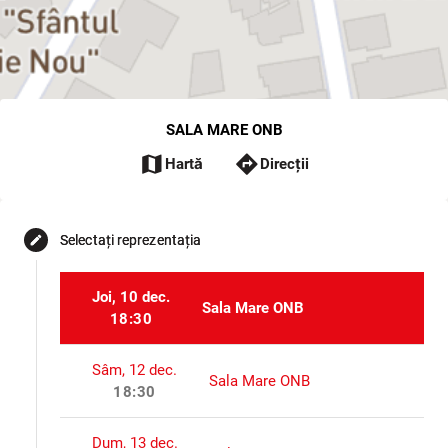
SALA MARE ONB
map
directions
Hartă
Direcții
Selectați reprezentația
edit
Joi, 10 dec.
Sala Mare ONB
18:30
Sâm, 12 dec.
Sala Mare ONB
18:30
Dum, 13 dec.