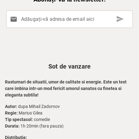
send
mail
Adăugați-vă adresa de email aici
Sot de vanzare
Rasturnari de situatii, umor de calitate si energie. Este un text
care imbina intr-un mod fericit umorul sanatos cu finetea si
eleganta subtila!
Autor:
dupa Mihail Zadornov
Regie:
Marius Gilea
Tip spectacol:
comedie
Durata:
1h 20min (fara pauza)
Distributie: