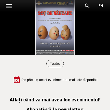
menu
search
EN
Teatru
event_busy
Din păcate, acest eveniment nu mai este disponibil
Aflați când va mai avea loc evenimentul!
Abonați-vă la newsletter!