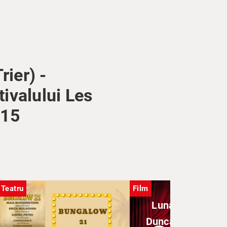
ier) -
ivalului Les
N15
Teatru
Film
Luna / Moon (re
Duncan Jones) - 