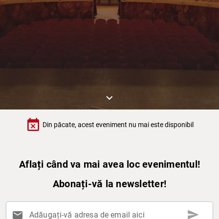
keyboard_arrow_down
event_busy
Din păcate, acest eveniment nu mai este disponibil
Aflați când va mai avea loc evenimentul!
Abonați-vă la newsletter!
send
mail
Adăugați-vă adresa de email aici