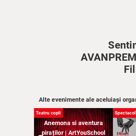
Senti
AVANPREMIER
Fi
Alte evenimente ale aceluiași orga
Teatru copii
Spectacol
Anemona si aventura
piraților | ArtYouSchool