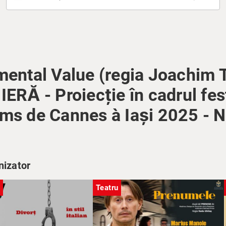
mental Value (regia Joachim Tr
Ă - Proiecție în cadrul fest
lms de Cannes à Iași 2025 - 
nizator
Teatru