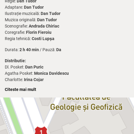
Regie:
Dan Tudor
Adaptare:
Dan Tudor
Ilustrație muzicală:
Dan Tudor
Muzica originală:
Dan Tudor
Scenografie:
Andrada Chiriac
Coregrafie:
Florin Fieroiu
Regia tehnică:
Costi Lupșa
Durata:
2 h 40 min
/ Pauză:
Da
Distributie:
Dl. Posket:
Dan Puric
Agatha Posket:
Monica Davidescu
Charlotte:
Irina Cojar
Cis Farringdon:
Ionuț Toader
Citeste mai mult
Colonelul Lukyn:
Dan Tudor
Căpitanul Horace Vale:
Marius Rizea
Dl. Bullamy:
Dragoş Ionescu
Dl. Wormington:
Tomi Cristin
Wyke:
Mihai Munteniţă
Beatie Tomlinson:
Fulvia Folosea
Popham:
Afrodita Androne