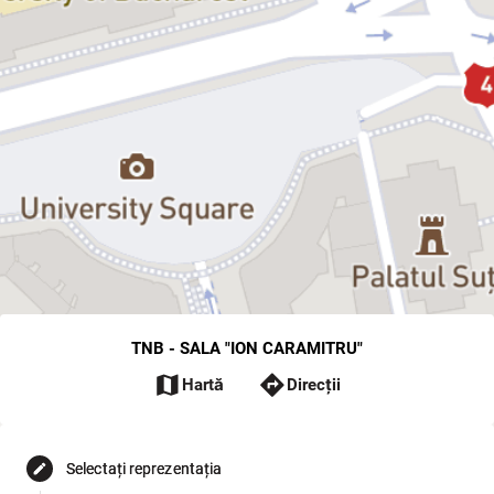
TNB - SALA "ION CARAMITRU"
map
directions
Hartă
Direcții
Selectați reprezentația
edit