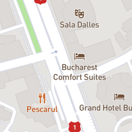
Inspectorul Messiter:
Marcelo-S Cobzariu
Achille Blond:
Daniel Badale
Isidore:
Andrei Duban
Marlene:
Oana Constantinescu
Polițistul Harris:
Axel Moustache
Polițistul Bird:
Vlad Vîlciu
Polițistul Fox:
Adrian Dima
Polițistul Wolf:
Ionuț Gurgu
Cine s-ar gândi că viața unui magistrat lângă o soție tânără,
fermecătoare și un adolescent pus pe cele mai năstrușnice fapte
poate fi ușoară? Când rutina zilnică e tulburată de apariția
cumnatei (prinsă între o poveste de amor și un pariu la cursele de
cai) și a prietenului-colonel „în retragere” ‒ amândoi deținătorii unui
secret capital privind moralitatea doamnei Posket ‒ am putea
spune că viața magistratului Aeneas Posket e de-a dreptul
complicată! Dar când însuși omul legii se lasă „surprins” în situații la
limita legii, atunci poți crede că în joc nu e mâna destinului, ci
condeiul celui mai rafinat farceur din teatrul englez al perioadei
victoriene, Sir Arthur Wing Pinero (1855-1934).
Creator de comedii de salon, savurate de un public divers, Arthur