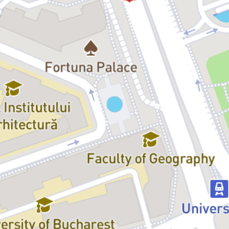
Pinero, comparat adesea cu bulevardierii francezi pentru satira fină
adusă moralei societății engleze la sfârșitul secolului al XIX-lea, este
montat și astăzi cu succes, „Secretul familiei Posket”
(„Magistratul”) fiind unul dintre textele care, de la premiera pe scena
Royal Court, în 1885, a bătut recordul de încasări.
Mizând în mare parte pe echipa cu care a împărțit reușita
„Titanicului...”, Dan Tudor – regizor recunoscut pentru spectacolele
sale cu imens succes de public – ne invită, de această dată, să
evadăm într-o fantezie comică burlescă, debordând de culori
îndrăznețe și energie, momente de haz și gaguri uimitoare care
amintesc de maeștrii filmului mut Mack Sennett sau Buster Keaton,
dar și de mai recenții regi ai umorului Jacques Tati, Louis de Funès
sau Peter Sellers. Haideți, să descoperim împreună secretele unei
lumi ascunse sub masca puritanismului grație invențiilor regizorale
și interpretărilor actoricești de un umor teribil.