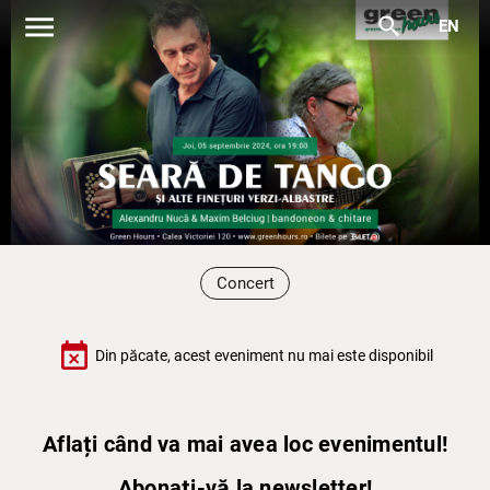
menu
search
EN
Concert
event_busy
Din păcate, acest eveniment nu mai este disponibil
Aflați când va mai avea loc evenimentul!
Abonați-vă la newsletter!