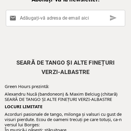
send
mail
Adăugați-vă adresa de email aici
SEARĂ DE TANGO ȘI ALTE FINEȚURI
VERZI-ALBASTRE
Green Hours prezintă:
Alexandru Nucă (bandoneon) & Maxim Belciug (chitară)
SEARĂ DE TANGO ȘI ALTE FINEȚURI VERZI-ALBASTRE
LOCURI LIMITATE
Acorduri pasionale de tango, milonga și valsuri cu gust de
visuri pierdute. Ecou de oameni trecuți pe care totuși, ca-n
versul lui Borges:
În muzică-i găsești: stăruitoare