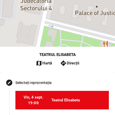
TEATRUL ELISABETA
map
directions
Hartă
Direcții
Selectați reprezentația
edit
Vin, 4 sept.
Teatrul Elisabeta
19:00