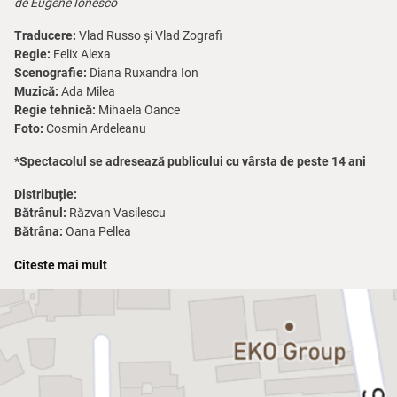
de Eugène Ionesco
Traducere:
Vlad Russo și Vlad Zografi
Regie:
Felix Alexa
Scenografie:
Diana Ruxandra Ion
Muzică:
Ada Milea
Regie tehnică:
Mihaela Oance
Foto:
Cosmin Ardeleanu
*Spectacolul se adresează publicului cu vârsta de peste 14 ani
Distribuție:
Bătrânul:
Răzvan Vasilescu
Bătrâna:
Oana Pellea
Oratorul:
Radu Pocovnicu
Citeste mai mult
Scaunele
– poate cea mai metafizică dintre piesele lui Ionesco,
continuă să ne răscolească existenţa, pe care o credem sau vrem
cu disperare să o credem, plină de sens şi de evenimente
importante. Ionesco ne arată, fără menajamente, golul în care ne
zbatem, o imagine a omenirii în căutarea propriei identităţi şi a unui
scop care să ne justifice viaţa. Doi bătrâni îşi analizează cu
melancolie viaţa. Vorbesc, se agită şi aşteaptă, alintându-se cu