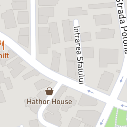
amintiri ratate. O analiză a ceea ce a fost fericirea şi nefericirea lor.
Trec fulgerător de la tristeţea fără gravitate la un entuziasm fără
durată, se mint, se ceartă şi se consolează reciproc. Un discurs
despre singurătatea în doi, despre ratarea în cuplu şi moartea de
unul singur.