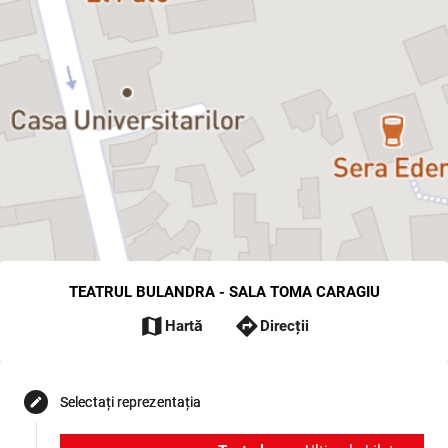
TEATRUL BULANDRA - SALA TOMA CARAGIU
map
directions
Hartă
Direcții
Selectați reprezentația
edit