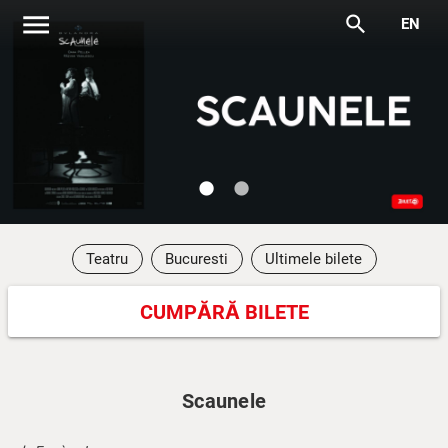
menu
search
EN
lens
lens
Teatru
Bucuresti
Ultimele bilete
CUMPĂRĂ BILETE
Scaunele