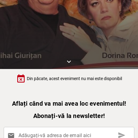
keyboard_arrow_down
event_busy
Din păcate, acest eveniment nu mai este disponibil
Aflați când va mai avea loc evenimentul!
Abonați-vă la newsletter!
send
mail
Adăugați-vă adresa de email aici