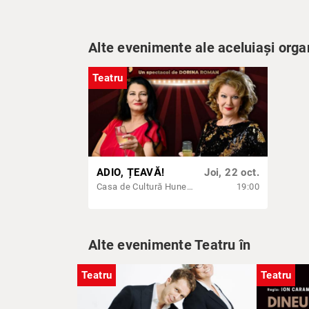
Alte evenimente ale aceluiași orga
Teatru
ADIO, ȚEAVĂ!
Joi, 22 oct.
Casa de Cultură Hunedoara
19:00
Alte evenimente Teatru în
Teatru
Teatru