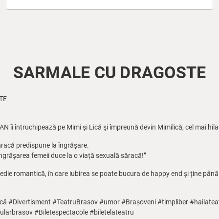
SARMALE CU DRAGOSTE
TE
 întruchipează pe Mimi şi Lică şi împreună devin Mimilică, cel mai hilar
săracă predispune la îngrășare.
 îngrășarea femeii duce la o viață sexuală săracă!”
die romantică, în care iubirea se poate bucura de happy end și ține până
#Divertisment #TeatruBrasov #umor #Brașoveni #timpliber #hailatea
ularbrasov #Biletespectacole #biletelateatru