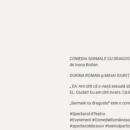
COMEDIA SARMALE CU DRAGOS
de Ivona Boitan
DORINA ROMAN și MIHAI GIURIȚAN îi
„ EA: Am citit că o viață sexuală 
EL: Ciudat! Eu am citit invers. Că
„Sarmale cu dragoste” este o come
#Spectacol #Teatru
#Eveniment #ComedieRomânească 
#spectacolebrasov #teatrulpartic