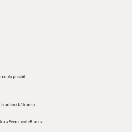
 cuplu posibil.
 la adânci bătrâneți.
tru #EvenimenteBrasov