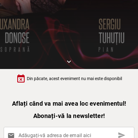
keyboard_arrow_down
event_busy
Din păcate, acest eveniment nu mai este disponibil
Aflați când va mai avea loc evenimentul!
Abonați-vă la newsletter!
send
mail
Adăugați-vă adresa de email aici