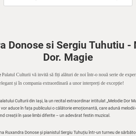
a Donose si Sergiu Tuhutiu - 
Dor. Magie
Palatul Culturii vă invită să fiți alături de noi într-o nouă serie de expe
de
elegant și în compania extraordinară a unor interpreți de excepție!
alatului Culturii din Iași, la un recital extraordinar intitulat „Melodie D
 vor aduce în fața publicului o călătorie emoționantă, care adună melodii c
ând creații în șase limbi diferite – un adevărat festin muzical.
 Ruxandra Donose și pianistul Sergiu Tuhuțiu într-un turneu de sărbăto