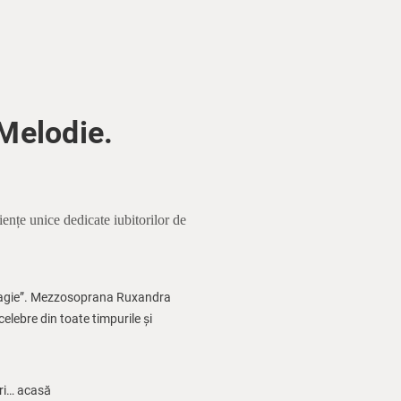
Melodie.
riențe unice dedicate iubitorilor de
or Magie”. Mezzosoprana Ruxandra
elebre din toate timpurile și
ri… acasă