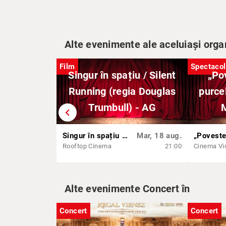
Alte evenimente ale aceluiași orga
Film
Spectacol
Singur în spațiu / Silent
„Pov
Running (regia Douglas
purcel
Trumbull) - AG
M
chevron_left
Singur în spațiu / Silent Running (regia Douglas Trumbull) - AG
Mar, 18 aug.
Rooftop Cinema
21:00
Alte evenimente Concert în
Concert
Concert