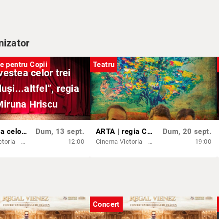
nizator
e pentru Copii
Teatru
estea celor trei
uși...altfel”, regia
iruna Hriscu
„Povestea celor trei purceluși...altfel”, regia Miruna Hriscu
Dum, 13 sept.
ARTA | regia Cristi Juncu
Dum, 20 sept.
Cinema Victoria - Sala Unirii
12:00
Cinema Victoria - Sala Unirii
19:00
Concert