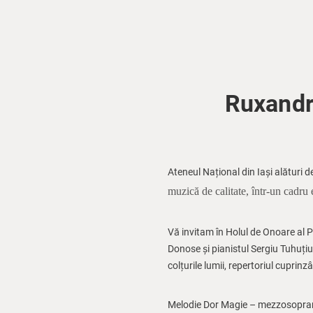
Ruxandr
Ateneul Național din Iași alături 
muzică de calitate, într-un cadru 
Vă invitam în Holul de Onoare al P
Donose și pianistul Sergiu Tuhuțiu
colțurile lumii, repertoriul cuprinz
Melodie Dor Magie – mezzosoprana