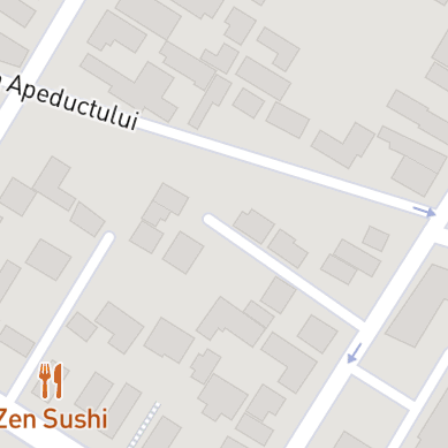
ROȘU DIRECT! (scene de la marginea fotbalului)
14+
Regie:
Bogdan Theodor Olteanu
Scenariu:
Bogdan Drumea
Scenografie:
Alexandra Panaite și Ileana Zirra
Muzică live:
Horia Constantinescu
Cu:
Voicu Aaniței, David Drugaru și Dragoș Stoica