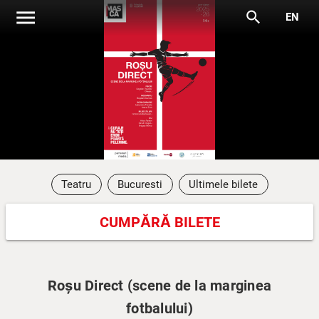
menu
search
EN
Teatru
Bucuresti
Ultimele bilete
CUMPĂRĂ BILETE
Roșu Direct (scene de la marginea
fotbalului)