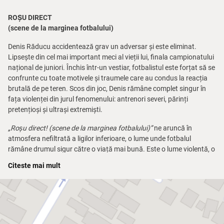
ROȘU DIRECT
(scene de la marginea fotbalului)
Denis Răducu accidentează grav un adversar și este eliminat.
Lipsește din cel mai important meci al vieții lui, finala campionatului
național de juniori. Închis într-un vestiar, fotbalistul este forțat să se
confrunte cu toate motivele și traumele care au condus la reacția
brutală de pe teren. Scos din joc, Denis rămâne complet singur în
fața violenței din jurul fenomenului: antrenori severi, părinți
pretențioși și ultrași extremiști.
„Roșu direct! (scene de la marginea fotbalului)”
ne aruncă în
atmosfera nefiltrată a ligilor inferioare, o lume unde fotbalul
rămâne drumul sigur către o viață mai bună. Este o lume violentă, o
lume în care presiunea tuturor celor din jur definește limita
Citeste mai mult
superioară până la care se poate dezvolta personalitatea proprie. O
lume pe care Bogdan Theodor Olteanu o înfățișează alternând
visceralitatea momentelor definitorii din viața unui adolescent cu
capacitatea specifică regizorului de a surprinde, cu tandrețe,
nuanțe și tensiuni umbrite de ritmul urbanului de zi cu zi.