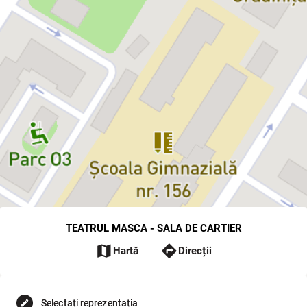
TEATRUL MASCA - SALA DE CARTIER
map
directions
Hartă
Direcții
Selectați reprezentația
edit