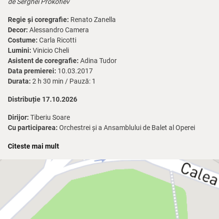
de Serghei Prokofiev
Regie și coregrafie:
Renato Zanella
Decor:
Alessandro Camera
Costume:
Carla Ricotti
Lumini:
Vinicio Cheli
Asistent de coregrafie:
Adina Tudor
Data premierei:
10.03.2017
Durata:
2 h 30 min / Pauză: 1
Distribuție 17.10.2026
Dirijor:
Tiberiu Soare
Cu participarea:
Orchestrei și a Ansamblului de Balet al Operei
Naționale București
Citeste mai mult
* Instituția își rezervă dreptul de a aduce modificări în distribuțiile
spectacolelor în cazul în care situația le impune.