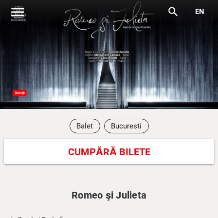
menu
search
EN
Balet
Bucuresti
CUMPĂRĂ BILETE
Romeo şi Julieta