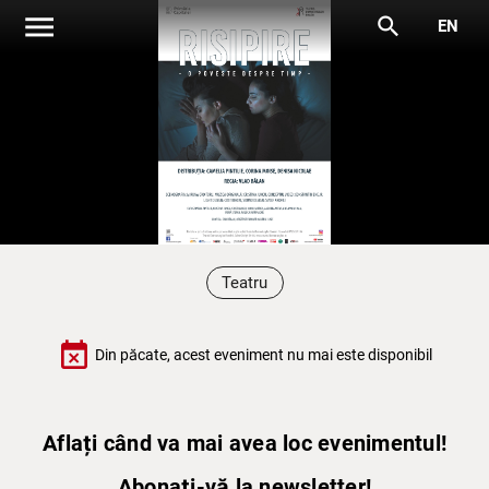
menu
search
EN
Teatru
event_busy
Din păcate, acest eveniment nu mai este disponibil
Aflați când va mai avea loc evenimentul!
Abonați-vă la newsletter!