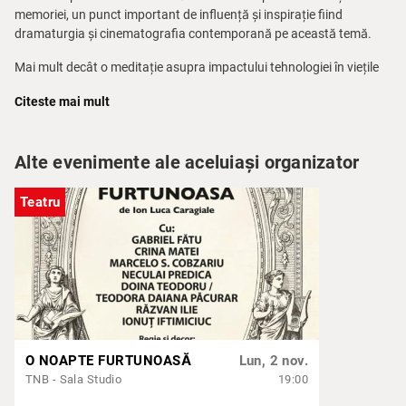
memoriei, un punct important de influență și inspirație fiind
dramaturgia și cinematografia contemporană pe această temă.
Mai mult decât o meditație asupra impactului tehnologiei în viețile
noastre, spectacolul „Risipire" este o poveste de dragoste despre
Citeste mai mult
locul în care „tu" și „eu" devin „noi", poate pentru totdeauna.
Distribuția:
Camelia Pintilie, Corina Moise, Denisa Nicolae
Regia:
Vlad Bălan
Alte evenimente ale aceluiași organizator
Muzica originală:
Cristina Juncu
Conceptul video:
Constantin Ene Jr.
Teatru
Light design:
Costi Baciu
Sound design:
Sever Andrei
Scenografia:
Miruna Croitoru
Grafica:
Dan Bălan
Asistent filmare:
Valeriu Ilisie
Cor:
Camelia Pintilie, Cristina Juncu, Cristi Juncu, Mihai Mitrea,
Andreea Mera, Ana Maria Ivan, Irina Ștefan, Raluca Marinache
O NOAPTE FURTUNOASĂ
Lun, 2 nov.
TNB - Sala Studio
19:00