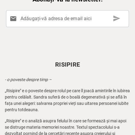
send
mail
Adăugați-vă adresa de email aici
RISIPIRE
- o poveste despre timp –
„Risipire" e o poveste despre rolul pe care îl joacă amintirile în iubirea
pentru celălalt. Sandra suferă de o boală degenerativă și se află în
fața unei alegeri: salvarea propriei vieți sau uitarea persoanei iubite
pentru totdeauna.
„Risipire" e o analiză asupra felului în care se formează și mai apoi
se distruge materia memoriei noastre. Textul spectacolului s-a
dezvoltat pornind de la cercetări recente asupra creierului și