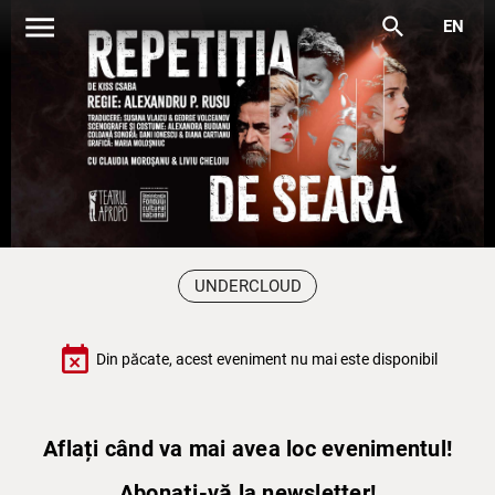
menu
search
EN
UNDERCLOUD
event_busy
Din păcate, acest eveniment nu mai este disponibil
Aflați când va mai avea loc evenimentul!
Abonați-vă la newsletter!