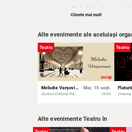
„Regina Maria – Un veac și jumăt
Citeste mai mult
Mulțumiri:
Oana Ursache, Bahman 
Alte evenimente ale aceluiași orga
Teatru
Teatru
Melodie Varșoviană | BRASOV
Mar, 15 sept.
Centrul Cultural Reduta
19:00
Alte evenimente Teatru în
Teatru
Teatru