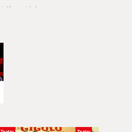
inimă în vremuri de răscruce.
Teatru
Teatru