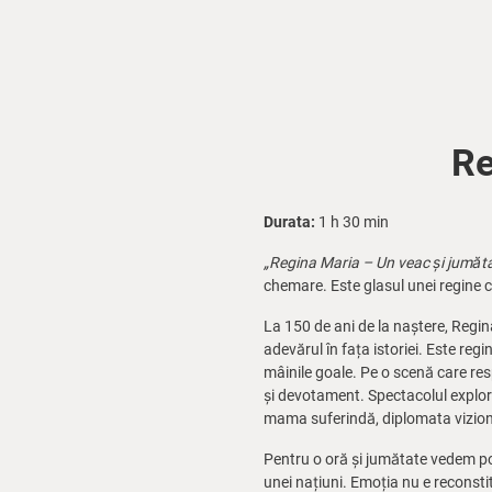
Re
Durata:
1 h 30 min
„Regina Maria – Un veac și jumăt
chemare. Este glasul unei regine ca
La 150 de ani de la naștere, Regin
adevărul în fața istoriei. Este re
mâinile goale. Pe o scenă care resp
și devotament. Spectacolul explore
mama suferindă, diplomata viziona
Pentru o oră și jumătate vedem port
unei națiuni. Emoția nu e reconstit