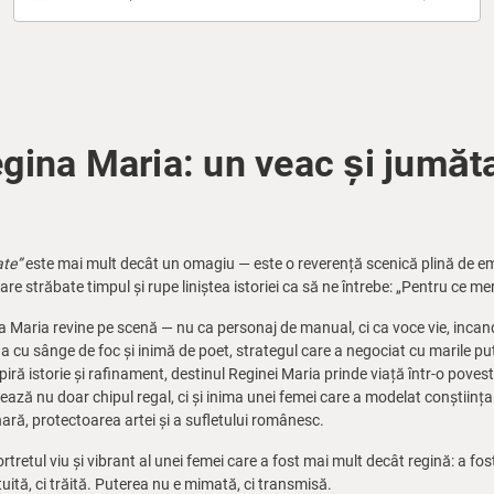
gina Maria: un veac și jumăt
ate”
este mai mult decât un omagiu — este o reverență scenică plină de emo
re străbate timpul și rupe liniștea istoriei ca să ne întrebe: „Pentru ce meri
a Maria revine pe scenă — nu ca personaj de manual, ci ca voce vie, incand
gina cu sânge de foc și inimă de poet, strategul care a negociat cu marile p
iră istorie și rafinament, destinul Reginei Maria prinde viață într-o povest
ază nu doar chipul regal, ci și inima unei femei care a modelat conștiința
ră, protectoarea artei și a sufletului românesc.
retul viu și vibrant al unei femei care a fost mai mult decât regină: a fost
uită, ci trăită. Puterea nu e mimată, ci transmisă.