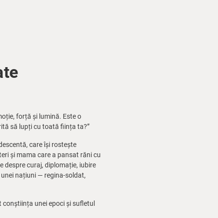
ate
ție, forță și lumină. Este o
tă să lupți cu toată ființa ta?”
escentă, care își rostește
uteri și mama care a pansat răni cu
e despre curaj, diplomație, iubire
 unei națiuni — regina-soldat,
 conștiința unei epoci și sufletul