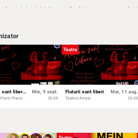
ate”
este o declarație de iubire pentru România și pentru cea care i-a fost 
Rahmatian, Arhivele Naționale ale României
nizator
Teatru
Fluturii sunt liberi | CLUJ
Mie, 9 sept.
Fluturii sunt liberi
Mar, 11 aug.
Cinema Florin Piersic Cluj-Napoca
20:00
Teatrul Amzei
20:30
Teatru