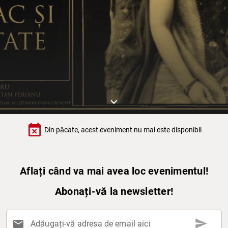
keyboard_arrow_down
event_busy
Din păcate, acest eveniment nu mai este disponibil
Aflați când va mai avea loc evenimentul!
Abonați-vă la newsletter!
send
mail
Adăugați-vă adresa de email aici