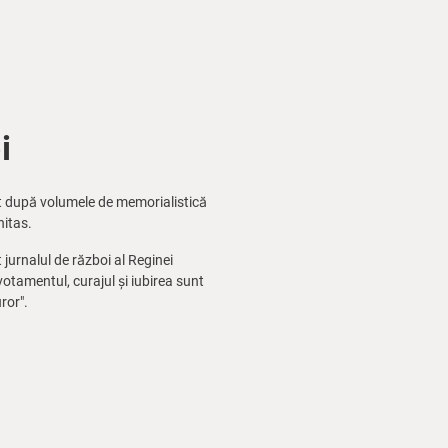
i
t după volumele de memorialistică
nitas.
 jurnalul de război al Reginei
otamentul, curajul și iubirea sunt
ror".