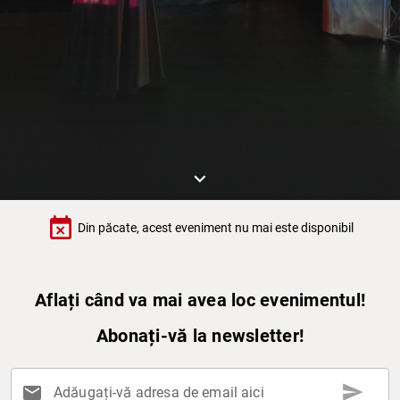
keyboard_arrow_down
event_busy
Din păcate, acest eveniment nu mai este disponibil
Aflați când va mai avea loc evenimentul!
Abonați-vă la newsletter!
send
mail
Adăugați-vă adresa de email aici