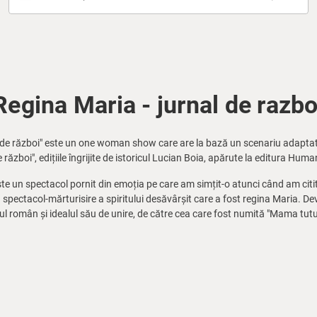
Regina Maria - jurnal de razbo
l de război" este un one woman show care are la bază un scenariu adapta
război", edițiile îngrijite de istoricul Lucian Boia, apărute la editura Huma
ste un spectacol pornit din emoția pe care am simțit-o atunci când am citit
spectacol-mărturisire a spiritului desăvârșit care a fost regina Maria. Dev
l român și idealul său de unire, de către cea care fost numită "Mama tutu