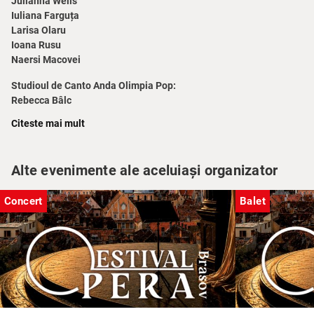
Julianna Wells
Iuliana Farguța
Larisa Olaru
Ioana Rusu
Naersi Macovei
Studioul de Canto Anda Olimpia Pop:
Rebecca Bâlc
Marta Păun
Citeste mai mult
Ștefania Necula
Invitat:
Robert Erwin
– clarinet
Alte evenimente ale aceluiași organizator
Realizator și prezentator:
Anda Olimpia Pop
Concert
Balet
La pian:
prof. univ. dr.
Verona Maier
Maestru acompaniator:
Sena Ducariu
Durata:
două ore / Pauză: Da