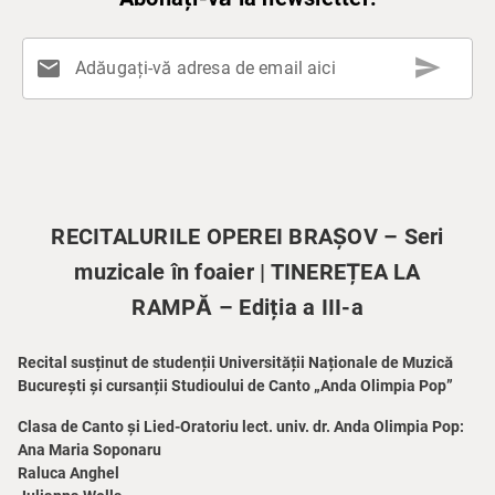
send
mail
Adăugați-vă adresa de email aici
RECITALURILE OPEREI BRAȘOV – Seri
muzicale în foaier | TINEREȚEA LA
RAMPĂ – Ediția a III-a
Recital susținut de studenții Universității Naționale de Muzică
București și cursanții Studioului de Canto „Anda Olimpia Pop”
Clasa de Canto și Lied-Oratoriu lect. univ. dr. Anda Olimpia Pop:
Ana Maria Soponaru
Raluca Anghel