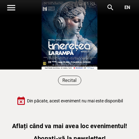
menu
search
EN
Recital
event_busy
Din păcate, acest eveniment nu mai este disponibil
Aflați când va mai avea loc evenimentul!
Abonați-vă la newsletter!