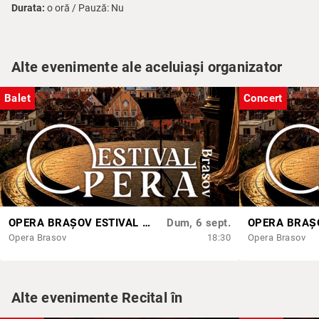
Durata:
o oră / Pauză: Nu
Alte evenimente ale aceluiași organizator
Balet
Concert
OPERA BRAȘOV ESTIVAL – DANCING SUMMER - SPECTACOL DE BALET
Dum, 6 sept.
Opera Brasov
18:30
Opera Brasov
Alte evenimente Recital în