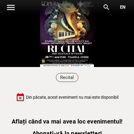
menu
search
EN
Recital
event_busy
Din păcate, acest eveniment nu mai este disponibil
Aflați când va mai avea loc evenimentul!
Abonați-vă la newsletter!