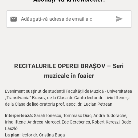
send
mail
Adăugați-vă adresa de email aici
RECITALURILE OPEREI BRAȘOV – Seri
muzicale în foaier
Eveniment susținut de studenții Facultății de Muzică - Universitatea
„Transilvania” Brașov, de la Clasa de Canto lector dr. Liviu Iftene și
de la Clasa de lied-oratoriu prof. asoc. dr. Lucian Petrean
Interpretează:
Sarah Ionescu, Tommaso Diac, Andra Tudorache,
Irina Iftene, Andreea Marcoci, Ede Gerebenes, Robert Kereszi, Bede
László
La pian:
lector dr. Cristina Buga