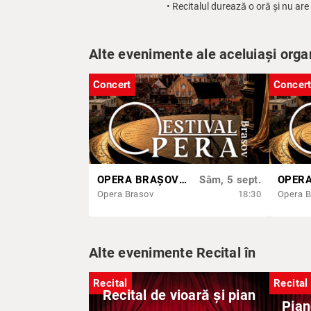
• Recitalul durează o oră și nu ar
Alte evenimente ale aceluiași orga
Concert
Concer
OPERA BRAȘOV ESTIVAL – SEARĂ DE OPERĂ – CONCERT EXTRAORDINAR
Sâm, 5 sept.
Opera Brasov
18:30
Opera B
Alte evenimente Recital în
Recital
Recital
Recital de vioară și pian
Pian