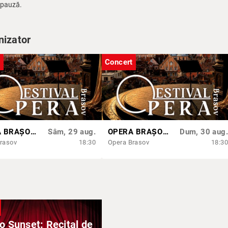
e pauză.
nizator
t
Concert
OPERA BRAȘOV ESTIVAL – ROMANCE & CINEMA - CONCERT
Sâm, 29 aug.
OPERA BRAȘOV ESTIVAL – ARMONII DE VARĂ - CVINTETUL VOCAL ANATOLY - CONCERT
Dum, 30 aug.
rasov
18:30
Opera Brasov
18:30
o Sunset: Recital de