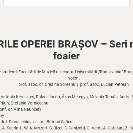
ILE OPEREI BRAȘOV – Seri m
foaier
studenții Facultății de Muzică din cadrul Universității „Transilvania” Braș
Noémi,
prof. asoc. dr. Cristina Soreanu și prof. asoc. Lucian Petrean
, Antonia Keresztes, Raluca Iacob, Ákos Meregya, Melania Tamás, Andra 
 Păun, Ștefania Vorniceanu
onf. dr. Alina Nauncef)
ony
 drd. Diana Ichim, lect. dr. Botond Szőcs
 A. Scarlatti, W. A. Mozart, G.Bizet, G.Donizetti, G. Verdi, A. Catalani, Z. 