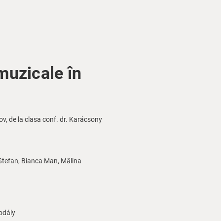
uzicale în
ov, de la clasa conf. dr. Karácsony
Ștefan, Bianca Man, Mălina
Kodály