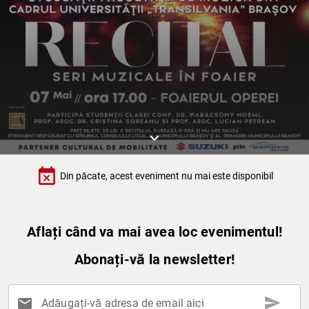
keyboard_arrow_down
event_busy
Din păcate, acest eveniment nu mai este disponibil
Aflați când va mai avea loc evenimentul!
Abonați-vă la newsletter!
send
mail
Adăugați-vă adresa de email aici