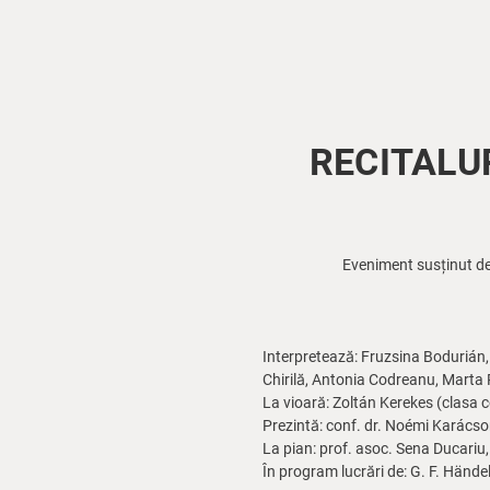
RECITALUR
Eveniment susținut de 
Interpretează: Fruzsina Bodurián
Chirilă, Antonia Codreanu, Marta
La vioară: Zoltán Kerekes (clasa c
Prezintă: conf. dr. Noémi Karács
La pian: prof. asoc. Sena Ducariu,
În program lucrări de: G. F. Händel,