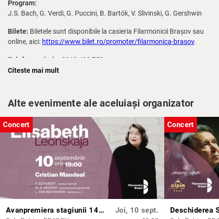
Program:
J.S. Bach, G. Verdi, G. Puccini, B. Bartók, V. Slivinski, G. Gershwin
Bilete:
Biletele sunt disponibile la casieria Filarmonicii Brașov sau
online, aici:
https://www.bilet.ro/promoter/filarmonica-brasov
.
Telefon casierie:
0368 409 752
Citeste mai mult
Accesul la concert nu este permis copiilor sub 6 ani. Vă mulțumim
pentru înțelegere.
Alte evenimente ale aceluiași organizator
Acces sală:
Accesul în sala de concerte se face începând cu ora
19:30 până la ora 20.
Concert
Concert
Dacă, din întâmplare, ajungeți după începerea concertului, vă
rugăm respectuos să intrați în sală între părțile pieselor sau la
aplauze.
Pentru buna desfășurare a actului artistic, publicul spectator este
invitat să participe la spectacolele Filarmonicii Brașov cu
respectarea cerințelor de mai sus.
Avanpremiera stagiunii 149: Concert simfonic cu Cristian Mandeal și Elisabeth Leonskaja
Joi, 10 sept.