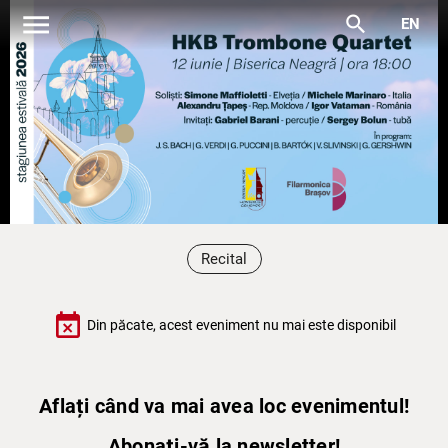
menu
search
EN
Recital
event_busy
Din păcate, acest eveniment nu mai este disponibil
Aflați când va mai avea loc evenimentul!
Abonați-vă la newsletter!