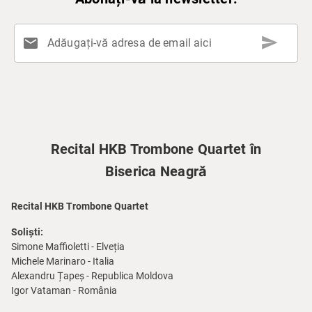
send
mail
Adăugați-vă adresa de email aici
Recital HKB Trombone Quartet în
Biserica Neagră
Recital HKB Trombone Quartet
Soliști:
Simone Maffioletti - Elveția
Michele Marinaro - Italia
Alexandru Țapeș - Republica Moldova
Igor Vataman - România