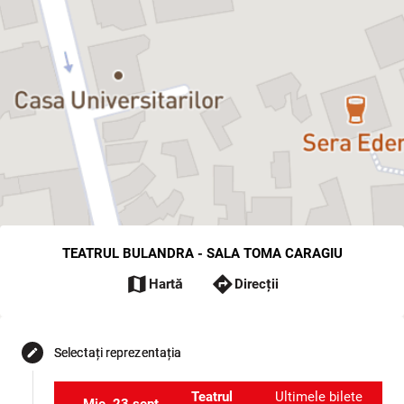
TEATRUL BULANDRA - SALA TOMA CARAGIU
map
directions
Hartă
Direcții
Selectați reprezentația
edit
Teatrul
Ultimele bilete