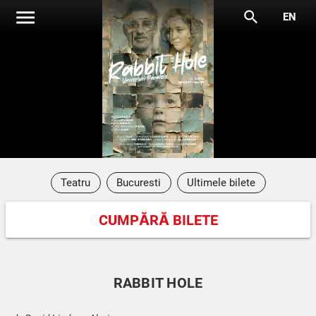
menu
search
EN
Teatru
Bucuresti
Ultimele bilete
CUMPĂRĂ BILETE
RABBIT HOLE