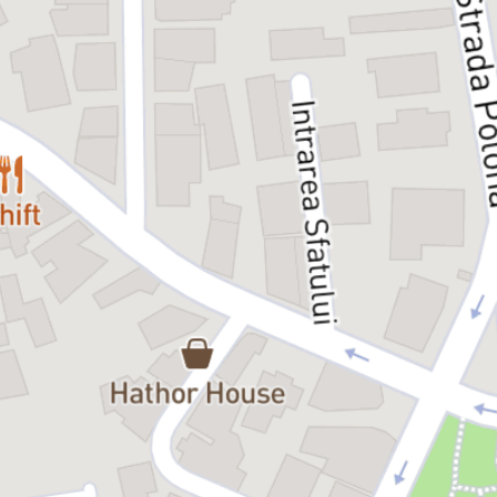
în vârstă de patru ani, moare într-un accident stupid.
Rabbit Hole
evidențiază modul în care oamenii gestionează pierderea în moduri
fundamental diferite. Becca încearcă să șteargă amintirile din jurul
ei, în timp ce Howie se agață cu disperare de ele. Conflictele care
apar din aceste abordări opuse amenință să le distrugă și mai mult
căsnicia.
Rabbit Hole
este o explorare nuanțată și emoționantă a ceea ce
înseamnă să supraviețuiești unei pierderi de nedescris și a găsi
puterea de a te reface, chiar dacă durerea rămâne o prezență
constantă. În ciuda subiectului sumbru, piesa este, în cele din urmă,
un mesaj despre speranță și găsirea unei căi pentru a putea merge
mai departe.