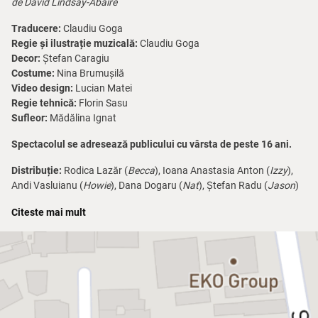
de David Lindsay-Abaire
Traducere:
Claudiu Goga
Regie și ilustrație muzicală:
Claudiu Goga
Decor:
Ștefan Caragiu
Costume:
Nina Brumușilă
Video design:
Lucian Matei
Regie tehnică:
Florin Sasu
Sufleor:
Mădălina Ignat
Spectacolul se adresează publicului cu vârsta de peste 16 ani.
Distribuție:
Rodica Lazăr (
Becca
), Ioana Anastasia Anton (
Izzy
),
Andi Vasluianu (
Howie
), Dana Dogaru (
Nat
), Ștefan Radu (
Jason
)
Scrisă de dramaturgul american David Lindsay-Abaire,
Rabbit Hole
Citeste mai mult
este o dramă psihologică apreciată care i-a adus autorului său
Premiul Pulitzer în 2007. Piesa explorează teme profunde precum
durerea, pierderea, recunoașterea și capacitatea de supraviețuire a
spiritului uman după o tragedie cumplită.
Piesa se concentrează asupra cuplului Becca și Howie Corbett, a
căror viață perfectă este spulberată după ce singurul lor fiu, Danny,