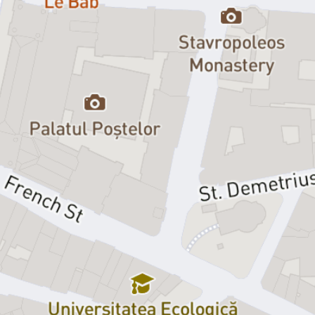
Antoinette – Maria Magdalena Țapu
Doctorul Finache – Mihnea Nicolau
Eugenie – Valeria Stoian
Clienți hotel: Iulian Bălan, Costinel Antone, Claudia Ene, Teodora
Tudose
Preț bilet:
70/90/100/120
lei
Sinopsis
Totul pornește de la o pereche de bretele pe care zăpăcitului Victor-
Emmanuel le rătăcește, iar soția sa, Raymonde, le primește într-un
plic, prin poștă. Suspiciunile cu privire la o aventură extraconjugală
o fac pe Raymonde să conceapă un plan pentru a-l prinde pe soțul
ei în fapt. O scrisoare anonimă ajunge, astfel, la Victor-Emmanuel,
care este invitat la hotelul de lux „Motanasul Gentilom”. Dedicat
soției sale, acesta îl trimite, în schimb, pe prietenul său cel mai bun –
ceea ce dă naștere unor situații imprevizibile și unor încurcături de
proporții. Mai ales că, la „Motanasul Gentilom”, lucrează un valet
care seamănă leit cu Victor-Emmanuel!
Știai că?
„Le puce dans l’oreille” („puricele în ureche”) este o expresie