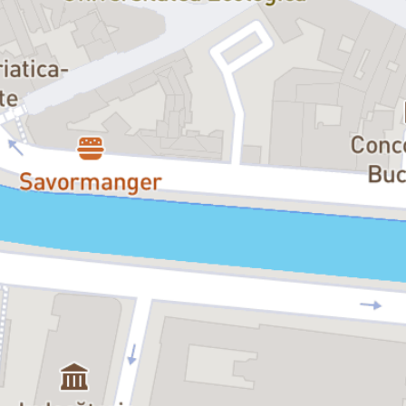
franțuzească din secolul al XIII-lea. Inițial, însemna „a simți o
dorință aprinsă pentru cineva”. Secole mai târziu, înțelesul i s-a
schimbat în „a fi îngrijorat sau a avea suspiciuni la adresa cuiva”.
Te rugăm să nu întârzii, pentru că biletele își pierd valabilitatea
odată cu începerea spectacolului.