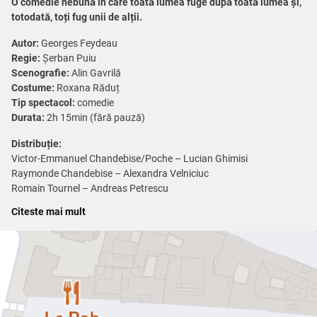
O comedie nebună în care toată lumea fuge după toată lumea și,
totodată, toți fug unii de alții.
Autor:
Georges Feydeau
Regie:
Șerban Puiu
Scenografie:
Alin Gavrilă
Costume:
Roxana Răduț
Tip spectacol:
comedie
Durata:
2h 15min (fără pauză)
Distribuție:
Victor-Emmanuel Chandebise/Poche – Lucian Ghimisi
Raymonde Chandebise – Alexandra Velniciuc
Romain Tournel – Andreas Petrescu
Carlos Homenides de Histangua – Vasile Calofir
Citeste mai mult
Baptistin – Ștefan Velniciuc
Camille Chandebise – Ștefan Pavel
Augustin Ferraillon – Marcelo Cobzariu
Olympe Ferraillon – Raluca Ghervan
Etienne – Alexandru Prica
Lucienne Homenides de Histangua – Irina Noapteș
Rugby – Vlad Ianus