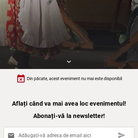
keyboard_arrow_down
event_busy
Din păcate, acest eveniment nu mai este disponibil
Aflați când va mai avea loc evenimentul!
Abonați-vă la newsletter!
send
mail
Adăugați-vă adresa de email aici