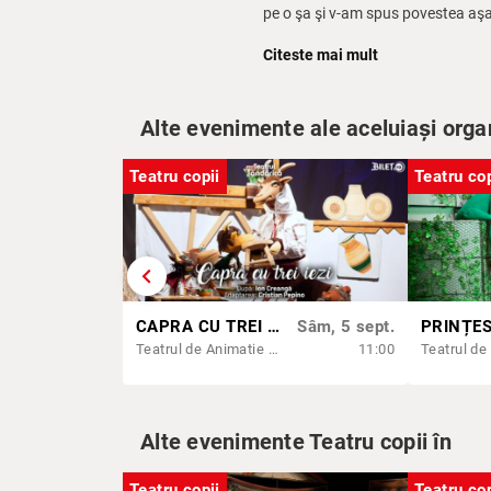
pe o şa şi v-am spus povestea aş
Personajele sale provin din rândul 
Citeste mai mult
vorbesc, acţionează şi mai ales, s
personaje noi, în fiecare scenă, c
umor, savoare, haz, culoare, ingre
Alte evenimente ale aceluiași orga
Teatru copii
Teatru cop
chevron_left
CAPRA CU TREI IEZI
Sâm, 5 sept.
Teatrul de Animatie Țăndărică - Sala Lahovari
11:00
Alte evenimente Teatru copii în
Teatru copii
Teatru cop