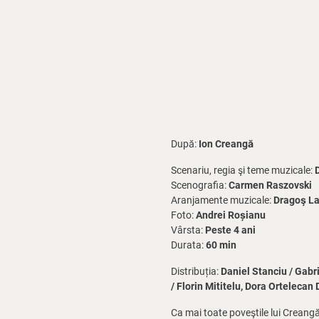
După:
Ion Creangă
Scenariu, regia şi teme muzicale:
Scenografia:
Carmen Raszovski
Aranjamente muzicale:
Dragoş La
Foto:
Andrei Roșianu
Vârsta:
Peste 4 ani
Durata:
60 min
Distribuția:
Daniel Stanciu / Gabr
/ Florin Mititelu, Dora Orteleca
Ca mai toate poveştile lui Creangă 