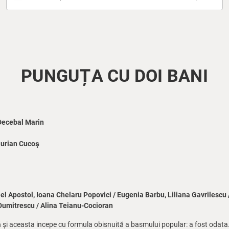
PUNGUȚA CU DOI BANI
Decebal Marin
urian Cucoş
iel Apostol, Ioana Chelaru Popovici / Eugenia Barbu, Liliana Gavrilescu
n Dumitrescu / Alina Teianu-Cocioran
şi aceasta incepe cu formula obisnuită a basmului popular: a fost odata... 