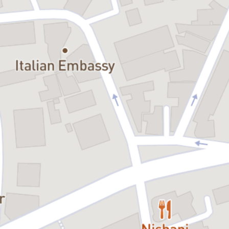
teatrul, joaca și educația, oferind o experiență caldă și memorabilă,
în care atât copiii, cât și adulții sunt invitați să râdă, să se
emoționeze și să se bucure de magia poveștii.
Spectacol cu audiență generală.
Distribuția:
Bianca Dobre și Ștefan Grigore