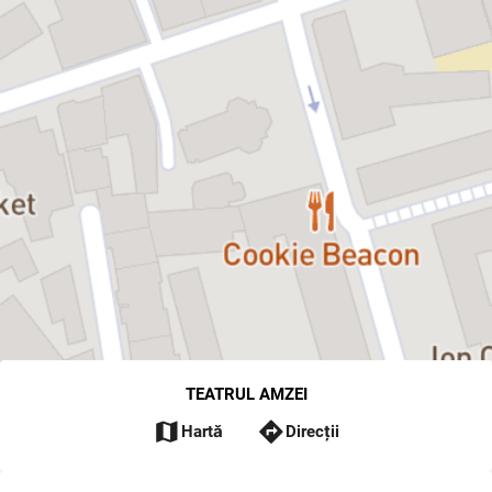
TEATRUL AMZEI
map
directions
Hartă
Direcții