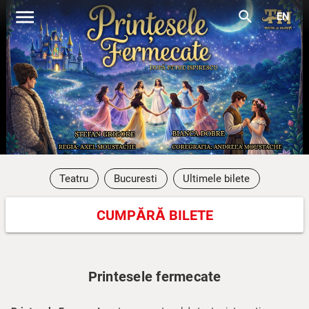
menu
search
EN
Teatru
Bucuresti
Ultimele bilete
CUMPĂRĂ BILETE
Printesele fermecate