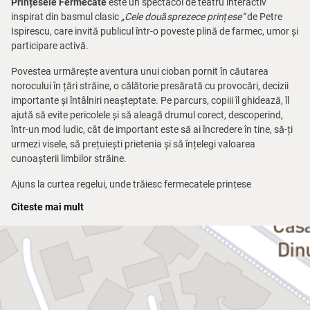
Prințesele Fermecate
este un spectacol de teatru interactiv
inspirat din basmul clasic
„Cele douăsprezece prințese”
de Petre
Ispirescu, care invită publicul într-o poveste plină de farmec, umor și
participare activă.
Povestea urmărește aventura unui cioban pornit în căutarea
norocului în țări străine, o călătorie presărată cu provocări, decizii
importante și întâlniri neașteptate. Pe parcurs, copiii îl ghidează, îl
ajută să evite pericolele și să aleagă drumul corect, descoperind,
într-un mod ludic, cât de important este să ai încredere în tine, să-ți
urmezi visele, să prețuiești prietenia și să înțelegi valoarea
cunoașterii limbilor străine.
Ajuns la curtea regelui, unde trăiesc fermecatele prințese
dansatoare, eroul se confruntă cu cele mai mari încercări, iar
Citeste mai mult
sprijinul copiilor devine esențial pentru depășirea obstacolelor și
atingerea unui final fericit. Momentele interactive, muzica și dansul
se împletesc într-un spectacol plin de energie și culoare, care
menține atenția și implicarea publicului pe tot parcursul
reprezentației.
Prințesele Fermecate
este un spectacol care aduce împreună