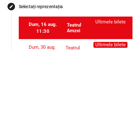
Selectați reprezentația
edit
Ultimele bilete
Dum, 16 aug.
Teatrul
Amzei
11:30
Ultimele bilete
Dum, 30 aug.
Teatrul
Amzei
10:00
Ultimele bilete
Dum, 13 sept.
Teatrul
Amzei
10:00
Selectați locurile
event_seat
Alte evenimente ale aceluiași organizator