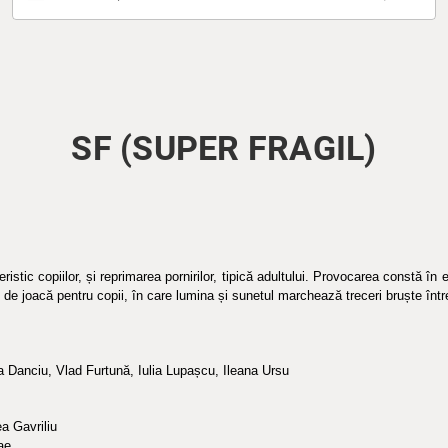
SF (SUPER FRAGIL)
ristic copiilor, și reprimarea pornirilor, tipică adultului. Provocarea constă în 
 de joacă pentru copii, în care lumina și sunetul marchează treceri bruște într
na Danciu, Vlad Furtună, Iulia Lupașcu, Ileana Ursu
ea Gavriliu
ae