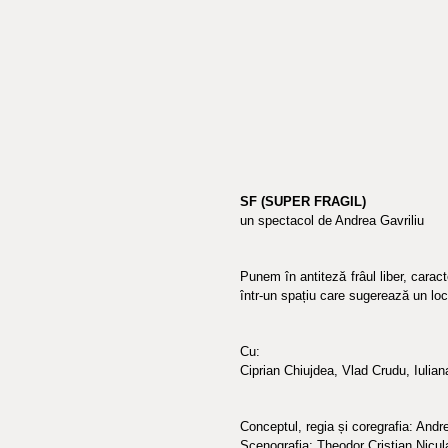
SF (SUPER FRAGIL)
un spectacol de Andrea Gavriliu
Punem în antiteză frâul liber, caracte
într-un spațiu care sugerează un loc
Cu:
Ciprian Chiujdea, Vlad Crudu, Iulia
Conceptul, regia și coregrafia: Andr
Scenografia: Theodor Cristian Nicul