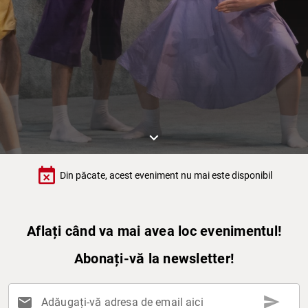
keyboard_arrow_down
event_busy
Din păcate, acest eveniment nu mai este disponibil
Aflați când va mai avea loc evenimentul!
Abonați-vă la newsletter!
send
mail
Adăugați-vă adresa de email aici