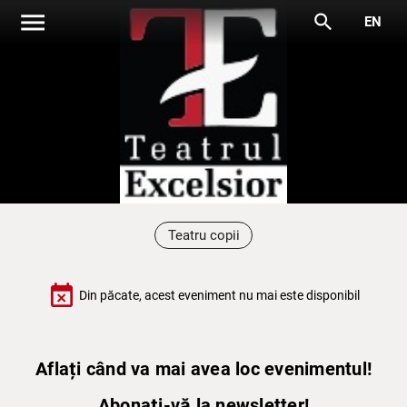
menu
search
EN
Teatru copii
event_busy
Din păcate, acest eveniment nu mai este disponibil
Aflați când va mai avea loc evenimentul!
Abonați-vă la newsletter!