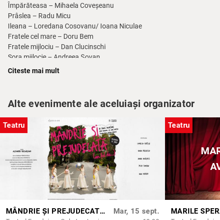
Împărăteasa – Mihaela Coveșeanu
Prâslea – Radu Micu
Ileana – Loredana Cosovanu/ Ioana Niculae
Fratele cel mare – Doru Bem
Fratele mijlociu – Dan Clucinschi
Sora mijlocie – Andreea Șovan
Sora cea mare – Iulia Samson
Citeste mai mult
Alte evenimente ale aceluiași organizator
Regia și muzica: Eduard Petru Jighirgiu
Teatru
Teatru
Decorul și costumele: Maria Nicola
Coregrafia: Judith State
MAR
Video design: Cristian Niculescu și Luca
A
Achim
Antrenament vocal: Claudia Măru Hanghiuc
Durata spectacolului: 1h
MÂNDRIE ȘI PREJUDECATĂ (UN FEL DE)
Mar, 15 sept.