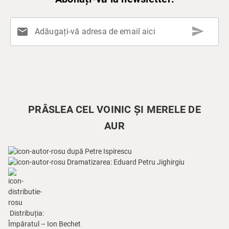
send
mail
Adăugați-vă adresa de email aici
PRÂSLEA CEL VOINIC ȘI MERELE DE
AUR
după Petre Ispirescu
Dramatizarea: Eduard Petru Jighirgiu
Distribuția:
Împăratul – Ion Bechet