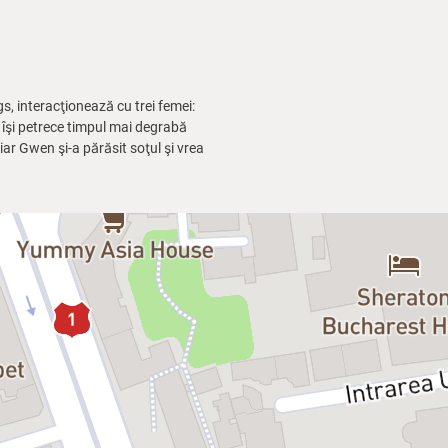
, interacţionează cu trei femei:
r îşi petrece timpul mai degrabă
iar Gwen şi-a părăsit soţul şi vrea
pre sex, dragoste, viaţă şi