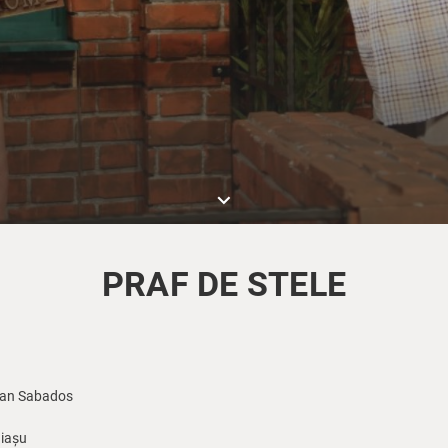
keyboard_arrow_down
PRAF DE STELE
an Sabados
iașu