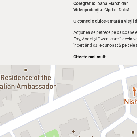
Coregrafia:
Ioana Marchidan
Videoproiecția:
Ciprian Duică
O comedie dulce-amară a vieții d
Acţiunea se petrece pe balcoanele
Fay, Angel şi Gwen, care îi devin v
încercând să le cunoască pe cele t
să înceapă o viaţă nouă. Cu fieca
Citeste mai mult
moarte, cu mult umor şi… câteva l
Distribuția:
John – Alexandru Jitea
Fay – Luminița Erga
Angel – Diana Roman
Gwen – Ada Navrot