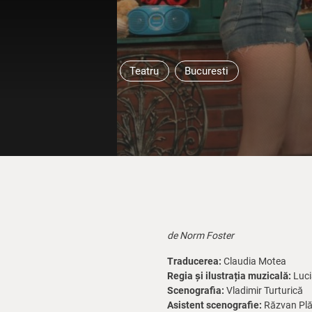
Teatru
Bucuresti
de Norm Foster
Traducerea:
Claudia Motea
Regia și ilustrația muzicală:
Luci
Scenografia:
Vladimir Turturică
Asistent scenografie:
Răzvan Plă