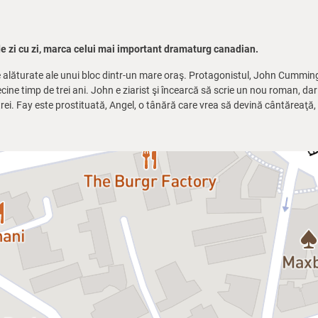
e zi cu zi, marca celui mai important dramaturg canadian.
 alăturate ale unui bloc dintr-un mare oraş. Protagonistul, John Cummings
ecine timp de trei ani. John e ziarist şi încearcă să scrie un nou roman, da
rei. Fay este prostituată, Angel, o tânără care vrea să devină cântăreaţă, 
re nouă vecină, viaţa protagonistului devine tot mai amuzantă. Discută des
acrimi.