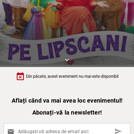
keyboard_arrow_down
event_busy
Din păcate, acest eveniment nu mai este disponibil
Aflați când va mai avea loc evenimentul!
Abonați-vă la newsletter!
send
mail
Adăugați-vă adresa de email aici