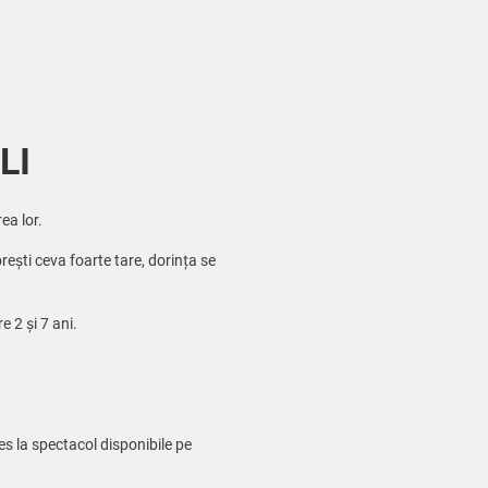
LI
ea lor.
rești ceva foarte tare, dorința se
e 2 și 7 ani.
ces la spectacol disponibile pe