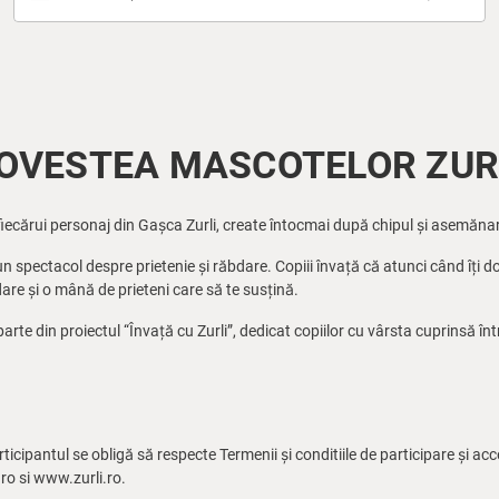
OVESTEA MASCOTELOR ZUR
fiecărui personaj din Gașca Zurli, create întocmai după chipul și asemănar
 spectacol despre prietenie și răbdare. Copiii învață că atunci când îți do
are și o mână de prieteni care să te susțină.
rte din proiectul “Învață cu Zurli”, dedicat copiilor cu vârsta cuprinsă într
ticipantul se obligă să respecte Termenii și conditiile de participare și ac
o si www.zurli.ro.