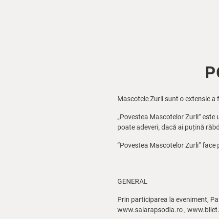
P
Mascotele Zurli sunt o extensie a 
„Povestea Mascotelor Zurli” este un
poate adeveri, dacă ai puțină răbd
“Povestea Mascotelor Zurli” face pa
GENERAL
Prin participarea la eveniment, Par
www.salarapsodia.ro , www.bilet.r