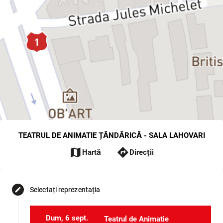
TEATRUL DE ANIMATIE ȚĂNDĂRICĂ - SALA LAHOVARI
map
directions
Hartă
Direcții
Selectați reprezentația
edit
Dum, 6 sept.
Teatrul de Animatie