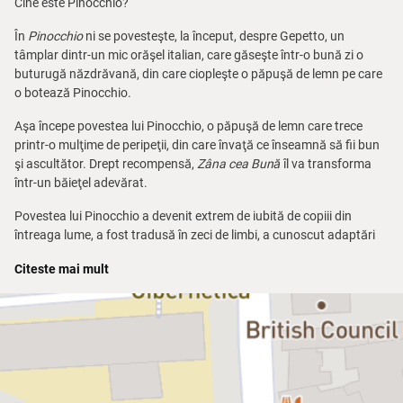
Cine este Pinocchio?
În
Pinocchio
ni se povesteşte, la început, despre Gepetto, un
tâmplar dintr-un mic orăşel italian, care găseşte într-o bună zi o
buturugă năzdrăvană, din care ciopleşte o păpuşă de lemn pe care
o botează Pinocchio.
Aşa începe povestea lui Pinocchio, o păpuşă de lemn care trece
printr-o mulţime de peripeţii, din care învaţă ce înseamnă să fii bun
şi ascultător. Drept recompensă,
Zâna cea Bună
îl va transforma
într-un băieţel adevărat.
Povestea lui Pinocchio a devenit extrem de iubită de copiii din
întreaga lume, a fost tradusă în zeci de limbi, a cunoscut adaptări
făcute de scriitori celebri, cum ar fi Alexei Tolstoi, şi numeroase
Citeste mai mult
ecranizări, mai ales de desene animate.
În această nouă versiune, animaţia digitală ocupă un loc important,
împletindu-se cu jocul la vedere al actorilor, cu păpuşile mari, cu
măştile şi costumele extrem de sugestive. Fiecare personaj
important are un fragment muzical descriptiv.